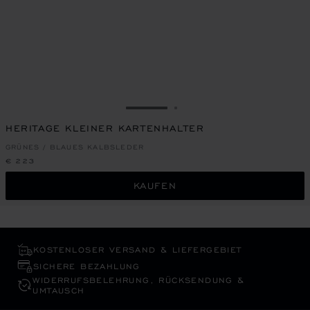
ZUR FOLIE GEHEN 1
ZUR FOLIE GEHEN 2
HERITAGE KLEINER KARTENHALTER
GRÜNES / BLAUES KALBSLEDER
€ 223
KAUFEN
KOSTENLOSER VERSAND & LIEFERGEBIET
SICHERE BEZAHLUNG
WIDERRUFS­BELEHRUNG, RÜCKSENDUNG &
UMTAUSCH