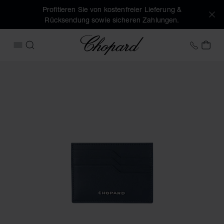
Profitieren Sie von kostenfreier Lieferung &
Rücksendung sowie sicheren Zahlungen.
Chopard
+43 1
MEI
MENÜ ÖFFNEN
SUCHEN
Produktbilder Heritage kleiner Kartenhalter (Schaltflächen 