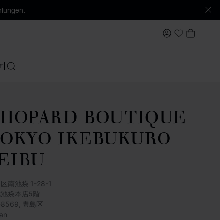
hlungen.
MEIN KONTO
MEIN 
My Wishlis
E
SUCHEN
HOPARD BOUTIQUE
OKYO IKEBUKURO
EIBU
区南池袋 1-28-1
武池袋本店5階
1-8569, 豊島区
an