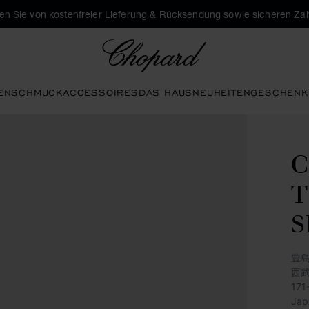
eren Sie von kostenfreier Lieferung & Rücksendung sowie sicheren Za
Chopard
EN
SCHMUCK
ACCESSOIRES
DAS HAUS
NEUHEITEN
GESCHENK
C
T
S
豊島
西
17
Jap