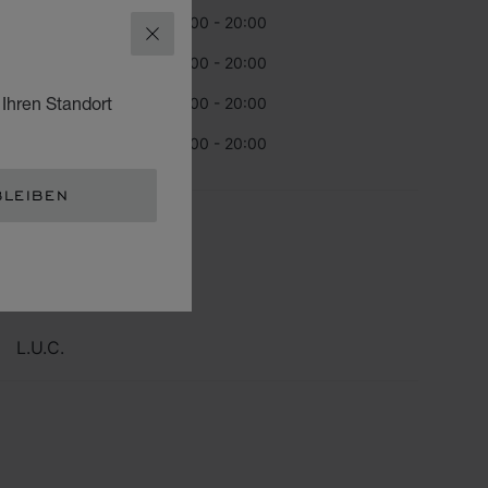
nerstag
10:00 - 20:00
SCHLIESSEN
itag
10:00 - 20:00
 Ihren Standort
stag
10:00 - 20:00
ntag
10:00 - 20:00
BLEIBEN
TEGORIEN
Montres
Schmuck
L.U.C.