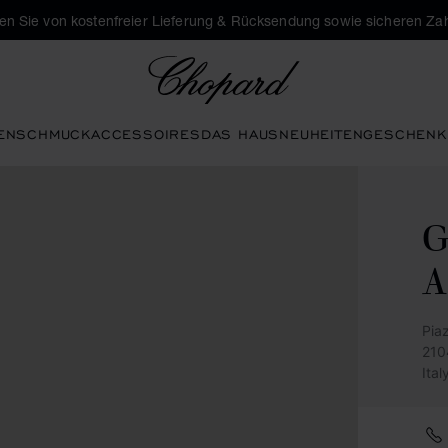
eren Sie von kostenfreier Lieferung & Rücksendung sowie sicheren Za
Chopard
EN
SCHMUCK
ACCESSOIRES
DAS HAUS
NEUHEITEN
GESCHENK
G
A
Pia
210
Ital