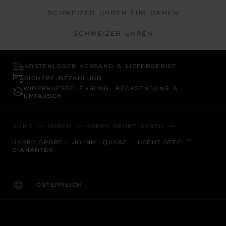
SCHWEIZER UHREN FÜR DAMEN
SCHWEIZER UHREN
KOSTENLOSER VERSAND & LIEFERGEBIET
SICHERE BEZAHLUNG
WIDERRUFS­BELEHRUNG, RÜCKSENDUNG &
UMTAUSCH
HOME
UHREN
HAPPY SPORT UHREN
HAPPY SPORT - 30 MM, QUARZ, LUCENT STEEL™,
DIAMANTEN
ÖSTERREICH
LOKALISIERUNG (LAND ÄNDERN)
LAND ÄNDERN