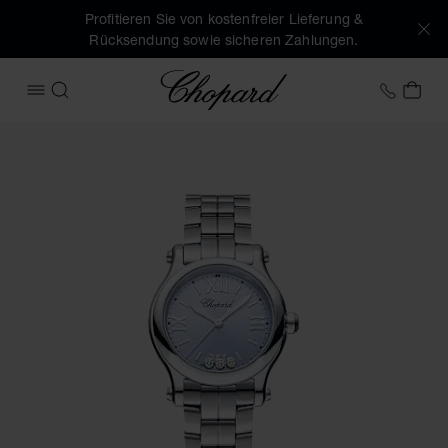
Profitieren Sie von kostenfreier Lieferung &
Rücksendung sowie sicheren Zahlungen.
Chopard
+43 1
MEI
MENÜ ÖFFNEN
SUCHEN
Produktbilder Happy Sport (Schaltflächen aktivieren, um di