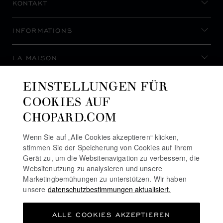
KONTAKT
INFORMATIONS
LA MAISON
EINSTELLUNGEN FÜR
AUF DEM LAUFENDEN BLEIBEN
COOKIES AUF
CHOPARD.COM
Wenn Sie auf „Alle Cookies akzeptieren“ klicken,
stimmen Sie der Speicherung von Cookies auf Ihrem
NEWSLETTER ABONNIEREN
Gerät zu, um die Websitenavigation zu verbessern, die
Websitenutzung zu analysieren und unsere
Marketingbemühungen zu unterstützen. Wir haben
unsere
datenschutzbestimmungen aktualisiert.
DATENSCHUTZRICHTLINIE
ALLE COOKIES AKZEPTIEREN
COOKIE-RICHTLINIE