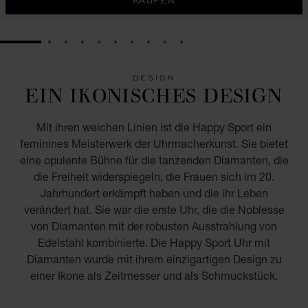
KAUFEN
GO TO SLIDE 1
GO TO SLIDE 2
GO TO SLIDE 3
GO TO SLIDE 4
GO TO SLIDE 5
GO TO SLIDE 6
GO TO SLIDE 7
GO TO SLIDE 8
GO TO SLIDE 9
GO TO SLIDE 10
DESIGN
EIN IKONISCHES DESIGN
Mit ihren weichen Linien ist die Happy Sport ein
feminines Meisterwerk der Uhrmacherkunst. Sie bietet
eine opulente Bühne für die tanzenden Diamanten, die
die Freiheit widerspiegeln, die Frauen sich im 20.
Jahrhundert erkämpft haben und die ihr Leben
verändert hat. Sie war die erste Uhr, die die Noblesse
von Diamanten mit der robusten Ausstrahlung von
Edelstahl kombinierte. Die Happy Sport Uhr mit
Diamanten wurde mit ihrem einzigartigen Design zu
einer Ikone als Zeitmesser und als Schmuckstück.