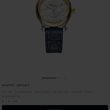
ZUR FOLIE GEHEN 1
ZUR FOLIE GEHEN 2
ZUR FOLIE GEHEN 3
HAPPY SPORT
33 MM, AUTOMATIK, ETHISCHES GELBGOLD, LUCENT STEEL™,
DIAMANTEN
€ 12,100