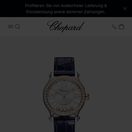
Profitieren Sie von kostenfreier Lieferung &
Rücksendung sowie sicheren Zahlungen.
Chopard
+43 1
MEI
MENÜ ÖFFNEN
SUCHEN
Produktbilder Happy Sport (Schaltflächen aktivieren, um di