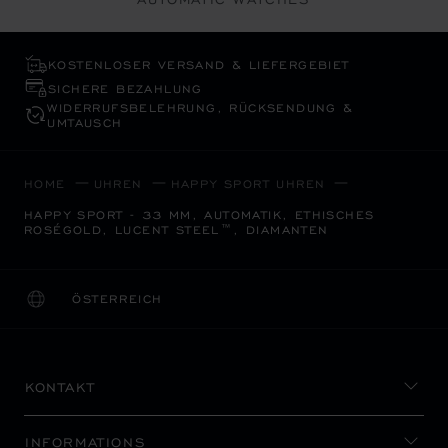
KOSTENLOSER VERSAND & LIEFERGEBIET
SICHERE BEZAHLUNG
WIDERRUFS­BELEHRUNG, RÜCKSENDUNG &
UMTAUSCH
HOME
UHREN
HAPPY SPORT UHREN
HAPPY SPORT - 33 MM, AUTOMATIK, ETHISCHES
ROSÉGOLD, LUCENT STEEL™, DIAMANTEN
ÖSTERREICH
LOKALISIERUNG (LAND ÄNDERN)
LAND ÄNDERN
KONTAKT
INFORMATIONS