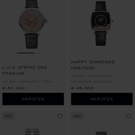
ZUR FOLIE GEHEN 1
ZUR FOLIE GEHEN 2
ZUR FOLIE GEHEN 3
HAPPY DIAMONDS
L.U.C STRIKE ONE
HERITAGE
TITANIUM
34 MM, HANDAUFZUG,
40 MM, AUTOMATIK, TITAN
ETHISCHES GELBGOLD,
DIAMANTEN
€ 63,300
€ 46,000
ANRUFEN
ANRUFEN
NEU
NEU