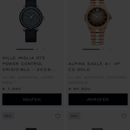
ZUR FOLIE GEHEN 1
ZUR FOLIE GEHEN 2
ZUR FOLIE GEHEN 3
ZUR FOLIE GEHEN
ZUR FOLIE
ZUR FOL
MILLE MIGLIA GTS
POWER CONTROL
ALPINE EAGLE 41 XP
GRIGIO-BLU – 2026
CS GOLD
RACING EDITION
43 MM, AUTOMATIK, LUCENT
41 MM, AUTOMATIK, ETHISCHES
STEEL™
ROSÉGOLD
€ 7,940
€ 85,800
KAUFEN
ANRUFEN
NEU
NEU