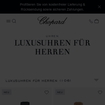
Profitieren Sie von kostenfreier Lieferung &
Rücksendung sowie sicheren Zahlungen.
Chopard
+43 1
MEI
MENÜ ÖFFNEN
SUCHEN
UHREN
LUXUSUHREN FÜR
HERREN
(106)
LUXUSUHREN FÜR HERREN
SORTI
NEU
NEU