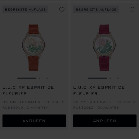
BEGRENZTE AUFLAGE
BEGRENZTE AUFLAGE
ZUR FOLIE GEHEN 1
ZUR FOLIE GEHEN 2
ZUR FOLIE GEHEN 3
ZUR FOLIE GEHEN
ZUR FOLIE
ZUR FOL
L.U.C XP ESPRIT DE
L.U.C XP ESPRIT DE
FLEURIER
FLEURIER
35 MM, AUTOMATIK, ETHISCHES
35 MM, AUTOMATIK, ETHISCHES
ROSÉGOLD, DIAMANTEN
ROSÉGOLD, DIAMANTEN
ANRUFEN
ANRUFEN