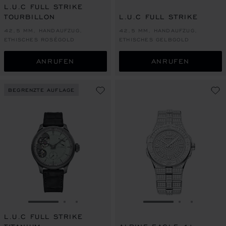
L.U.C FULL STRIKE
TOURBILLON
L.U.C FULL STRIKE
42,5 MM, HANDAUFZUG,
42,5 MM, HANDAUFZUG,
ETHISCHES ROSÉGOLD
ETHISCHES GELBGOLD
ANRUFEN
ANRUFEN
BEGRENZTE AUFLAGE
ZUR FOLIE GEHEN 1
ZUR FOLIE GEHEN 2
ZUR FOLIE GEHEN 3
ZUR FOLIE GEHEN
ZUR FOLIE
ZUR FOL
L.U.C FULL STRIKE