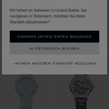
Wir liefern an Adressen in United States. Sie
ZUR FOLIE GEHEN 1
ZUR FOLIE GEHEN 2
ZUR FOLIE GEHEN 3
ZUR FOLIE GEHEN
ZUR FOLIE
ZUR FOL
MILLE MIGLIA CLASSIC
navigieren in Österreich, möchten Sie Ihren
CHRONOGRAPH
ALPINE EAGLE 41
Standort aktualisieren?
40.5 MM, AUTOMATIK,
41 MM, AUTOMATIK, LUCENT
ETHISCHES GELBGOLD, LUCENT
STEEL™
STEEL™
€ 12,800
€ 16,100
CHOPARD UNITED STATES BESUCHEN
KAUFEN
KAUFEN
IN ÖSTERREICH BLEIBEN
BEGRENZTE AUFLAGE
EINEN ANDEREN STANDORT BESUCHEN