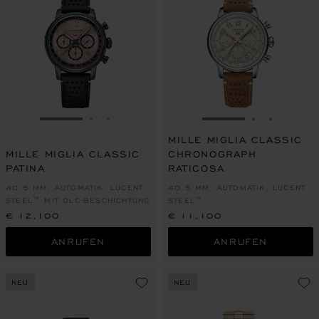
ZUR FOLIE GEHEN 1
ZUR FOLIE GEHEN 2
ZUR FOLIE GEHEN 3
ZUR FOLIE GEHEN
ZUR FOLIE
ZUR FOL
MILLE MIGLIA CLASSIC
MILLE MIGLIA CLASSIC
CHRONOGRAPH
PATINA
RATICOSA
40,5 MM, AUTOMATIK, LUCENT
40,5 MM, AUTOMATIK, LUCENT
STEEL™ MIT DLC-BESCHICHTUNG
STEEL™
€ 12,100
€ 11,100
ANRUFEN
ANRUFEN
NEU
NEU