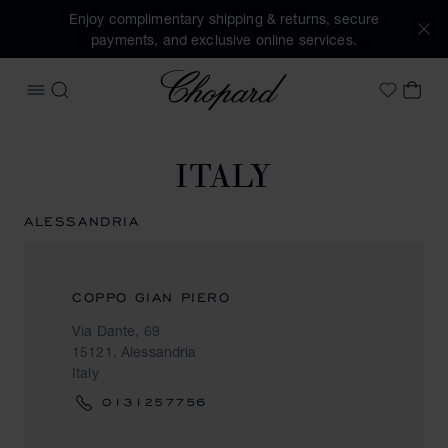
Enjoy complimentary shipping & returns, secure
payments, and exclusive online services.
Chopard
OPEN MENU
SEARCH
MY 
My Wish
ITALY
ALESSANDRIA
COPPO GIAN PIERO
Via Dante, 69
15121, Alessandria
Italy
0131257756