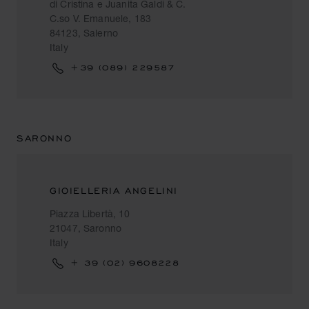
di Cristina e Juanita Galdi & C.
C.so V. Emanuele, 183
84123, Salerno
Italy
+39 (089) 229587
SARONNO
GIOIELLERIA ANGELINI
Piazza Libertà, 10
21047, Saronno
Italy
+ 39 (02) 9608228