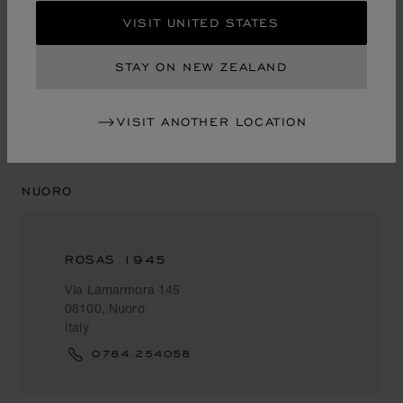
TRUCCHI
VISIT UNITED STATES
Via Santa Caterina a Chiaia, 75
80121, Napoli
STAY ON NEW ZEALAND
Italy
+ 39 (081) 8378523
VISIT ANOTHER LOCATION
NUORO
ROSAS 1945
Via Lamarmora 145
08100, Nuoro
Italy
0784.254058