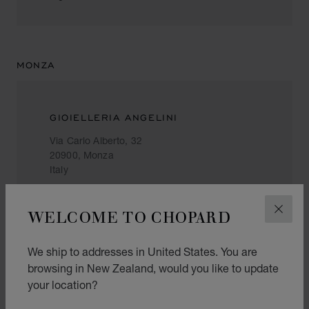
MONZA
GIOIELLERIA ANGELINI
Via Carlo Alberto, 32
20900, Monza
Italy
039 6362219
WELCOME TO CHOPARD
CLOS
We ship to addresses in United States. You are
NAPOLI
browsing in New Zealand, would you like to update
your location?