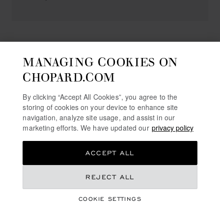
VIAREGGIO
MANAGING COOKIES ON
CHOPARD.COM
SERGIO CAPONE
By clicking “Accept All Cookies”, you agree to the
Viale G. Marconi, 119
storing of cookies on your device to enhance site
55049, Viareggio
navigation, analyze site usage, and assist in our
Italy
marketing efforts. We have updated our
privacy policy
0584582776
ACCEPT ALL
REJECT ALL
COOKIE SETTINGS
FREE SHIPPING
SECURE PAYMENT