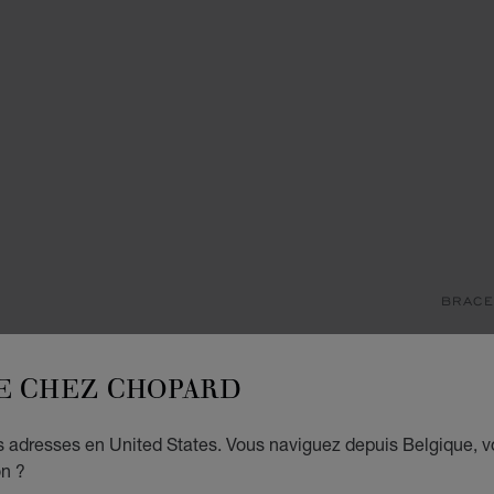
BRACE
H
E CHEZ CHOPARD
BRACE
€ 4
es adresses en United States. Vous naviguez depuis Belgique, 
on ?
AJO