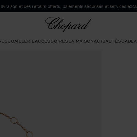
a livraison et des retours offerts, paiements sécurisés et services exclu
Chopard
RES
JOAILLERIE
ACCESSOIRES
LA MAISON
ACTUALITÉS
CADEA
uvrir la galerie)