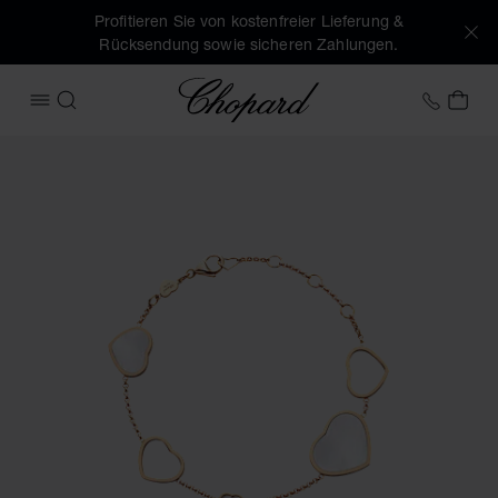
Profitieren Sie von kostenfreier Lieferung &
Rücksendung sowie sicheren Zahlungen.
Chopard
+43 1
MEI
MENÜ ÖFFNEN
SUCHEN
Produktbilder Happy Hearts (Schaltflächen aktivieren, um d