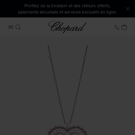
Profitez de la livraison et des retours offerts,
paiements sécurisés et services exclusifs en ligne.
Chopard
+32 2
MON
OUVRIR LE MENU
RECHERCHER
Images du produit Precious Lace Cœur (activez les boutons 