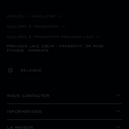
ACCUEIL
JOAILLERIE
COLLIERS & PENDENTIFS
COLLIERS & PENDENTIFS PRECIOUS LACE
PRECIOUS LACE CŒUR - PENDENTIF, OR ROSE
ÉTHIQUE, DIAMANTS
BELGIQUE
LOCALISATION (CHANGER DE PAYS)
CHANGER DE PAYS
NOUS CONTACTER
INFORMATIONS
LA MAISON