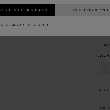
INT
TED STATES BESUCHEN
IN DEUTSCHLAND
EIN
EN STANDORT BESUCHEN
TERM
VERF
AUCH
BESC
ONLI