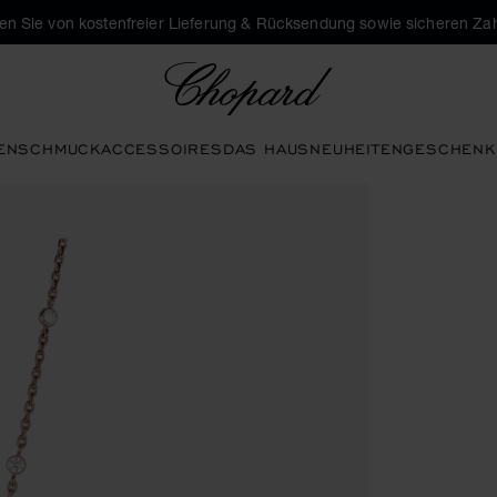
eren Sie von kostenfreier Lieferung & Rücksendung sowie sicheren Za
Chopard
EN
SCHMUCK
ACCESSOIRES
DAS HAUS
NEUHEITEN
GESCHENK
, um die Galerie zu öffnen)