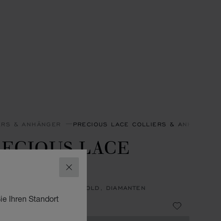
ERS & ANHÄNGER
PRECIOUS LACE COLLIERS & ANHÄNGER
ECIOUS LACE
ŒUR
SCHLIESSEN
GER, ETHISCHES ROSÉGOLD, DIAMANTEN
ie Ihren Standort
3,400