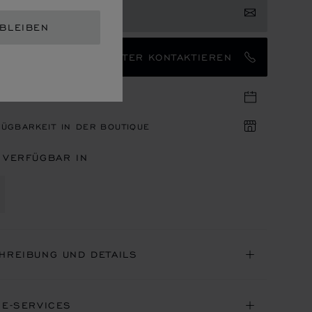
ERESSE ANMELDEN
 BLEIBEN
EN MARKENBOTSCHAFTER KONTAKTIEREN
IN IN DER BOUTIQUE
ÜGBARKEIT IN DER BOUTIQUE
 VERFÜGBAR IN
HREIBUNG UND DETAILS
NE-SERVICES