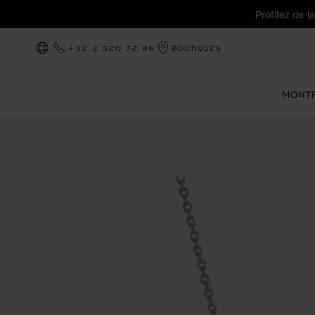
Profitez de l
+32 2 320 72 86
BOUTIQUES
LOCALISATION (CHANGER DE PAYS)
MONT
Images du produit Happy Diamonds Icons (activez les bouto