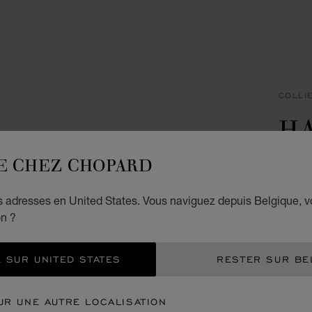
COLLI
H
I
E CHEZ CHOPARD
PENDE
es adresses en United States. Vous naviguez depuis Belgique, 
€ 2
on ?
AJO
 SUR UNITED STATES
RESTER SUR BE
CON
UR UNE AUTRE LOCALISATION