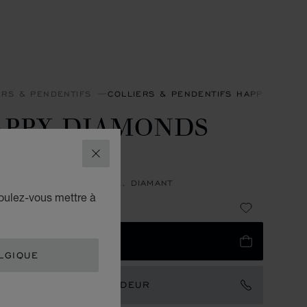
ERS & PENDENTIFS
COLLIERS & PENDENTIFS HAPPY DIAM
APPY DIAMONDS
CONS
FERMER
NTIF, OR BLANC ÉTHIQUE, DIAMANT
voulez-vous mettre à
,490
UTER AU PANIER
LGIQUE
TACTER UN AMBASSADEUR