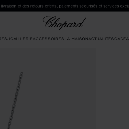
a livraison et des retours offerts, paiements sécurisés et services exclu
Chopard
RES
JOAILLERIE
ACCESSOIRES
LA MAISON
ACTUALITÉS
CADEA
ns pour ouvrir la galerie)