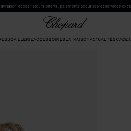
a livraison et des retours offerts, paiements sécurisés et services exclu
Chopard
RES
JOAILLERIE
ACCESSOIRES
LA MAISON
ACTUALITÉS
CADEA
 la galerie)