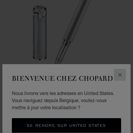
BIENVENUE CHEZ CHOPARD
FERM
ALLER À LA DIAPOSITIVE 1
ALLER À LA DIAPOSITIVE
ALLER À LA DIAPOSIT
Nous livrons vers les adresses en United States.
ALPINE EAGLE ROLLER
Vous naviguez depuis Belgique, voulez-vous
mettre à jour votre localisation ?
ACIER INOXYDABLE
€ 800
ACHETER
SE RENDRE SUR UNITED STATES