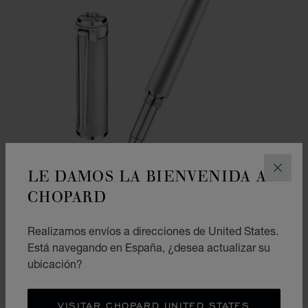
LE DAMOS LA BIENVENIDA A
CERR
CHOPARD
IR A LA DIAPOSITIVA 1
IR A LA DIAPOSITIVA 2
IR A LA DIAPOSITIVA 
BOLÍGRAFO ROLLERBALL ALPINE EAGLE
Realizamos envíos a direcciones de United States.
Está navegando en España, ¿desea actualizar su
ACERO
€ 800
ubicación?
COMPRAR
VISITAR CHOPARD UNITED STATES