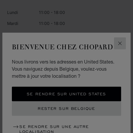
Lundi
11:00 - 18:00
Mardi
11:00 - 18:00
Mercredi
11:00 - 18:00
BIENVENUE CHEZ CHOPARD
Jeudi
11:00 - 18:00
FERM
Vendredi
11:00 - 18:00
Nous livrons vers les adresses en United States.
Samedi
11:00 - 18:00
Vous naviguez depuis Belgique, voulez-vous
mettre à jour votre localisation ?
Dimanche
12:00 - 17:00
SE RENDRE SUR UNITED STATES
CATÉGORIES
RESTER SUR BELGIQUE
Montres
Joaillerie
SE RENDRE SUR UNE AUTRE
LOCALISATION