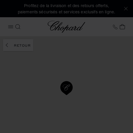
Profitez de la livraison et des retours offerts,
paiements sécurisés et services exclusifs en ligne.
Chopard
+32 2
MON
OUVRIR LE MENU
RECHERCHER
RETOUR