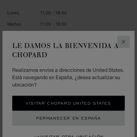
Lunes
11:00 - 18:00
Martes
11:00 - 18:00
Miércoles
11:00 - 18:00
LE DAMOS LA BIENVENIDA A
CERR
Jueves
11:00 - 18:00
CHOPARD
Viernes
11:00 - 18:00
Sábado
11:00 - 18:00
Realizamos envíos a direcciones de United States.
Está navegando en España, ¿desea actualizar su
Domingo
12:00 - 17:00
ubicación?
CATEGORÍAS
VISITAR CHOPARD UNITED STATES
Reloj
PERMANECER EN ESPAÑA
Joyas
VISITAR OTRA UBICACIÓN