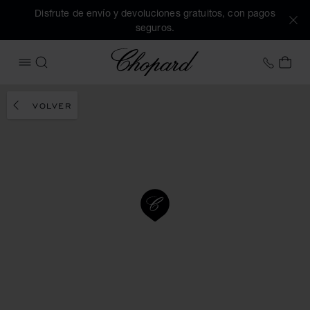
Disfrute de envío y devoluciones gratuitos, con pagos
seguros.
Chopard
+34 9
MI 
ABRIR MENÚ
BUSCAR
VOLVER