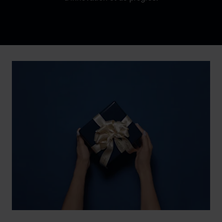
Discover Chopard L.U.C flying tourbillon watch: 50-pie