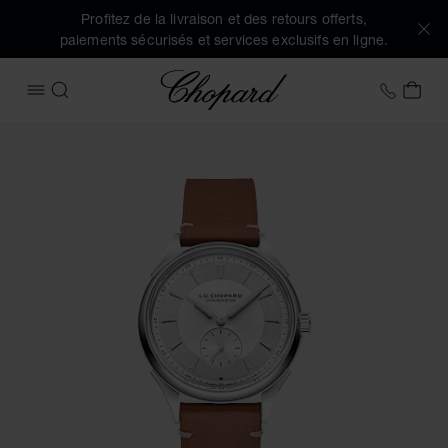
Profitez de la livraison et des retours offerts,
paiements sécurisés et services exclusifs en ligne.
Chopard
+32 2
MON
OUVRIR LE MENU
RECHERCHER
Images du produit L.U.C Qualité Fleurier (activez les bouton