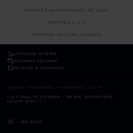
MONTRES AUTOMATIQUES DE LUXE
MONTRES L.U.C
MONTRES DE LUXE SUISSES
LIVRAISON OFFERTE
PAIEMENT SÉCURISÉ
RETOURS & ÉCHANGES
ACCUEIL
MONTRES
MONTRES L.U.C
L.U.C QUALITÉ FLEURIER - 39 MM, AUTOMATIQUE,
LUCENT STEEL™
BELGIQUE
LOCALISATION (CHANGER DE PAYS)
CHANGER DE PAYS