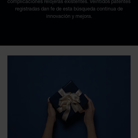
complicaciones relojeras existentes. Veintidós patentes
registradas dan fe de esta búsqueda continua de
innovación y mejora.
Discover Chopard L.U.C flying tourbillon watch: 50-pie