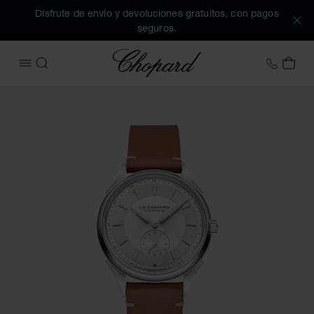
Disfrute de envío y devoluciones gratuitos, con pagos
seguros.
Chopard
+34 9
MI 
ABRIR MENÚ
BUSCAR
Imágenes del producto L.U.C Qualite Fleurier (active los bot