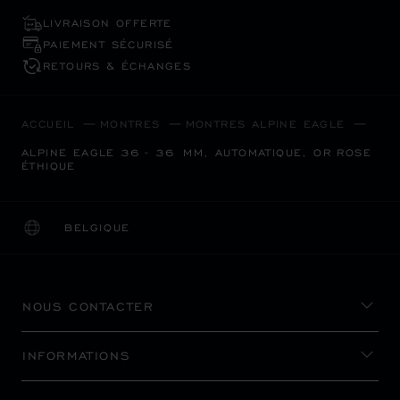
LIVRAISON OFFERTE
PAIEMENT SÉCURISÉ
RETOURS & ÉCHANGES
ACCUEIL
MONTRES
MONTRES ALPINE EAGLE
ALPINE EAGLE 36 - 36 MM, AUTOMATIQUE, OR ROSE
ÉTHIQUE
BELGIQUE
LOCALISATION (CHANGER DE PAYS)
CHANGER DE PAYS
NOUS CONTACTER
INFORMATIONS