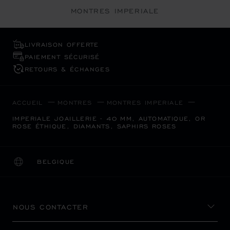
MONTRES IMPERIALE
LIVRAISON OFFERTE
PAIEMENT SÉCURISÉ
RETOURS & ÉCHANGES
ACCUEIL
MONTRES
MONTRES IMPERIALE
IMPERIALE JOAILLERIE - 40 MM, AUTOMATIQUE, OR
ROSE ÉTHIQUE, DIAMANTS, SAPHIRS ROSES
BELGIQUE
LOCALISATION (CHANGER DE PAYS)
CHANGER DE PAYS
NOUS CONTACTER