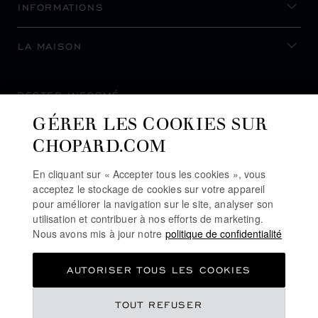
INFORMATIONS
LA MAISON
RESTER INFORMÉ
GÉRER LES COOKIES SUR
CHOPARD.COM
En cliquant sur « Accepter tous les cookies », vous
S’INSCRIRE À LA NEWSLETTER
acceptez le stockage de cookies sur votre appareil
pour améliorer la navigation sur le site, analyser son
utilisation et contribuer à nos efforts de marketing.
Nous avons mis à jour notre
politique de confidentialité
POLITIQUE DE CONFIDENTIALITÉ
AUTORISER TOUS LES COOKIES
POLITIQUE DES COOKIES
CONDITIONS D'UTILISATION DU SITE
TOUT REFUSER
CGV