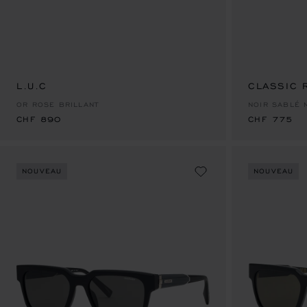
L.U.C
CHF 890
CLASSIC 
CHF 775
OR ROSE BRILLANT
NOIR SABLÉ 
CHF 890
CHF 775
NOUVEAU
NOUVEAU