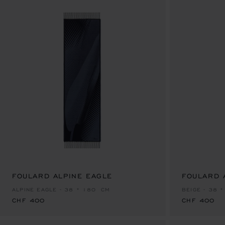
FOULARD ALPINE EAGLE
CHF 400
FOULARD 
CHF 400
ALPINE EAGLE - 38 * 180 CM
BEIGE - 38 
CHF 400
CHF 400