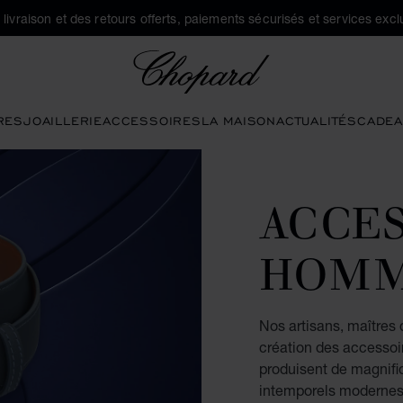
a livraison et des retours offerts, paiements sécurisés et services exclu
Chopard
RES
JOAILLERIE
ACCESSOIRES
LA MAISON
ACTUALITÉS
CADEA
ACCE
HOM
Nos artisans, maîtres d
création des accessoi
produisent de magnifi
intemporels modernes, 