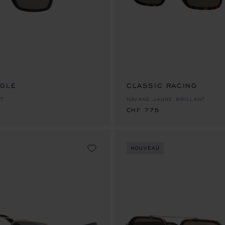
AGLE
CLASSIC RACING
CHF 775
NT
HAVANE JAUNE BRILLANT
CHF 775
NOUVEAU