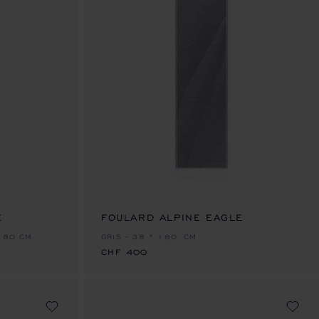
E
FOULARD ALPINE EAGLE
CHF 400
 180 CM
GRIS - 38 * 180 CM
CHF 400