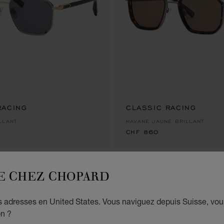
RACING
CLASSIC RACING
CHF 860
LLANT
HAVANE JAUNE BRILLANT
CHF 860
E CHEZ CHOPARD
NOUVEAU
es adresses en United States. Vous naviguez depuis Suisse, vou
on ?