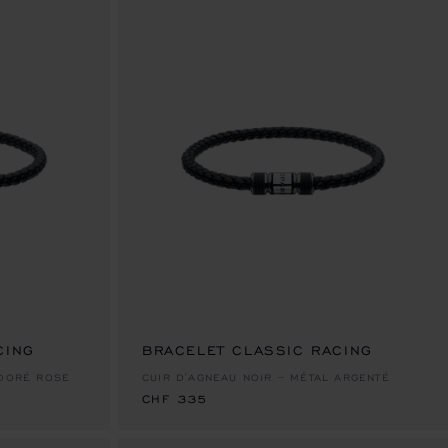
CING
BRACELET CLASSIC RACING
CHF 335
 DORÉ ROSE
CUIR D'AGNEAU NOIR – MÉTAL ARGENTÉ
CHF 335