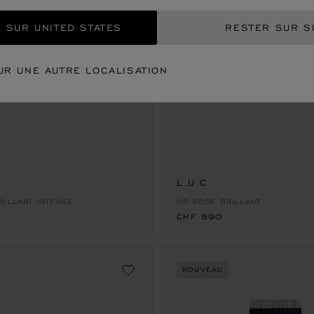
 SUR UNITED STATES
RESTER SUR S
UR UNE AUTRE LOCALISATION
L.U.C
CHF 890
RILLANT INTENSE
OR ROSE BRILLANT
CHF 890
NOUVEAU