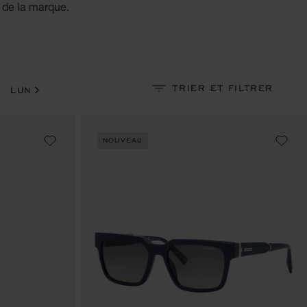
 de la marque.
TRIER ET FILTRER
LUNETTES DE SOLEIL
ÉCHARPES
HAUTE PA
NOUVEAU