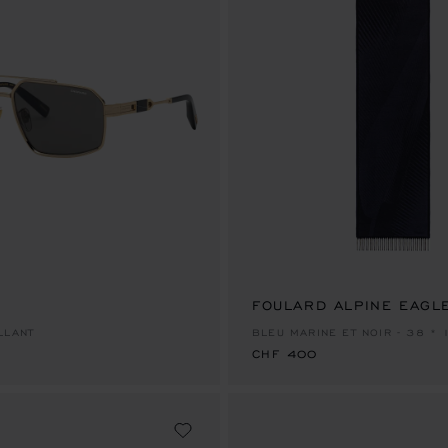
FOULARD ALPINE EAGL
CHF 400
LLANT
BLEU MARINE ET NOIR - 38 *
CHF 400