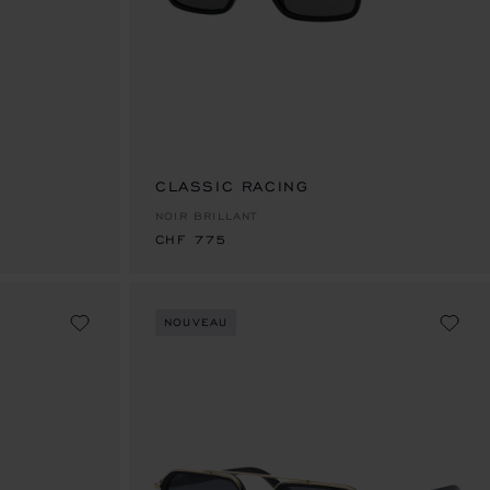
CLASSIC RACING
CHF 775
NOIR BRILLANT
CHF 775
NOUVEAU