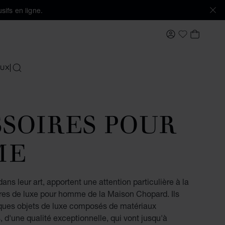
sifs en ligne.
MON COMPTE
MON PA
Ma Wishlis
UX
RECHERCHER
SSOIRES POUR
ME
ans leur art, apportent une attention particulière à la
res de luxe pour homme de la Maison Chopard. Ils
ques objets de luxe composés de matériaux
d'une qualité exceptionnelle, qui vont jusqu'à