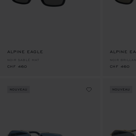
ALPINE EAGLE
CHF 460
ALPINE E
CHF 460
NOIR SABLÉ MAT
NOIR BRILLA
CHF 460
CHF 460
NOUVEAU
NOUVEAU