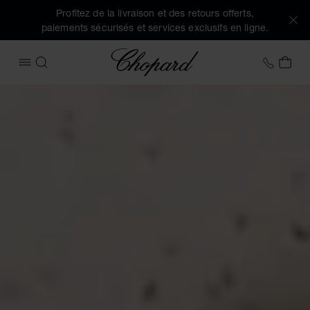
Profitez de la livraison et des retours offerts,
paiements sécurisés et services exclusifs en ligne.
Chopard
+41 2
MON
OUVRIR LE MENU
RECHERCHER