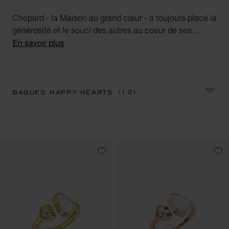
Chopard - la Maison au grand cœur - a toujours placé la
générosité et le souci des autres au coeur de ses
valeurs. Alliance parfaite du cœur-talisman et des
En savoir plus
diamants mobiles emblématiques de Chopard, la
collection Happy Hearts réunit toutes les femmes au
grand cœur à travers le monde. Découvrez notre
collection de bagues en diamant pour femme Happy
(12)
BAGUES HAPPY HEARTS
TRIER
Hearts. Little diamonds do great things.