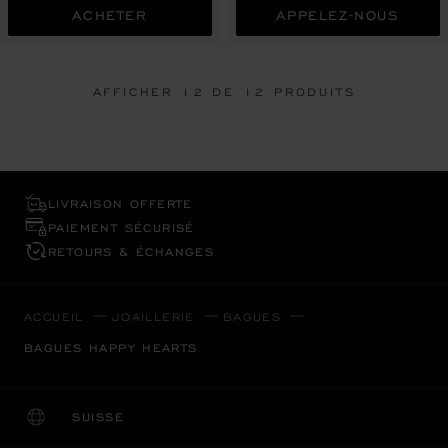
ACHETER
APPELEZ-NOUS
AFFICHER
12
DE 12 PRODUITS
LIVRAISON OFFERTE
PAIEMENT SÉCURISÉ
RETOURS & ÉCHANGES
ACCUEIL
JOAILLERIE
BAGUES
BAGUES HAPPY HEARTS
SUISSE
LOCALISATION (CHANGER DE PAYS)
CHANGER DE PAYS