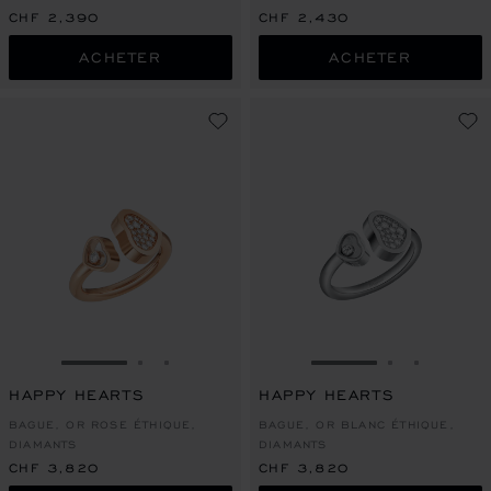
CHF 2,390
CHF 2,430
ACHETER
ACHETER
ALLER À LA DIAPOSITIVE 1
ALLER À LA DIAPOSITIVE 2
ALLER À LA DIAPOSITIVE 3
ALLER À LA DIAPO
ALLER À L
ALLER À
HAPPY HEARTS
HAPPY HEARTS
BAGUE, OR ROSE ÉTHIQUE,
BAGUE, OR BLANC ÉTHIQUE,
DIAMANTS
DIAMANTS
CHF 3,820
CHF 3,820