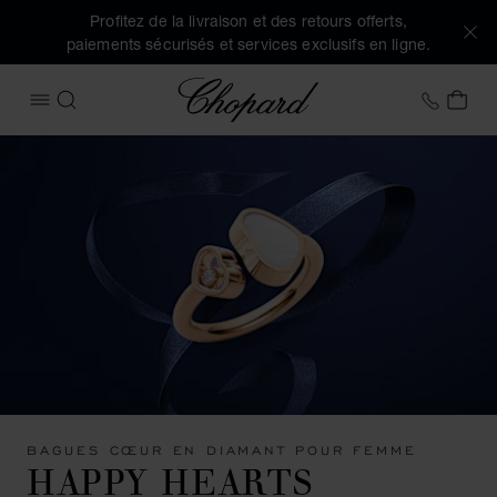
Profitez de la livraison et des retours offerts,
paiements sécurisés et services exclusifs en ligne.
Chopard
+41 2
MON
OUVRIR LE MENU
RECHERCHER
BAGUES CŒUR EN DIAMANT POUR FEMME
HAPPY HEARTS