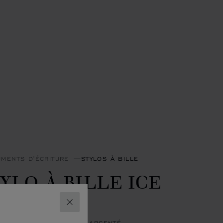
UMENTS D'ÉCRITURE
STYLOS À BILLE
YLO À BILLE ICE
UBE PURE
FERMER
 BLEU MARINE ET MÉTAL ARGENTÉ