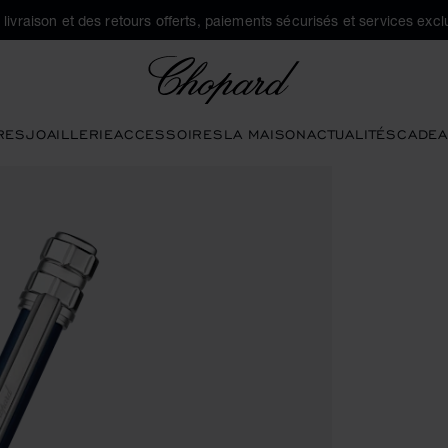
a livraison et des retours offerts, paiements sécurisés et services exclu
Chopard
RES
JOAILLERIE
ACCESSOIRES
LA MAISON
ACTUALITÉS
CADEA
outons pour ouvrir la galerie)