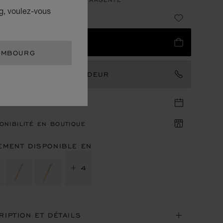
g, voulez-vous
49
UTER AU PANIER
EMBOURG
TACTER UN AMBASSADEUR
DEZ-VOUS EN BOUTIQUE
ONIBILITÉ EN BOUTIQUE
EMENT DISPONIBLE EN
+ 4
RIPTION ET DÉTAILS