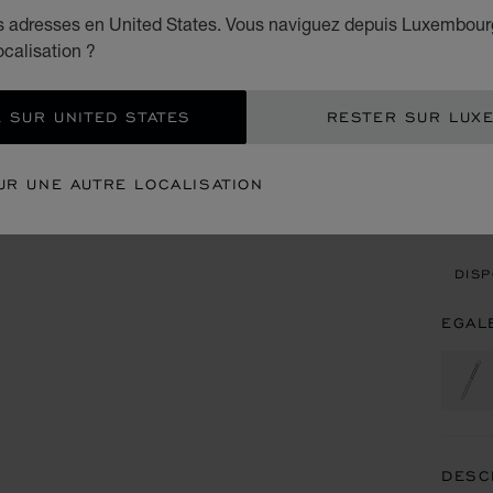
es adresses en United States. Vous naviguez depuis Luxembour
€ 3
ocalisation ?
AJO
 SUR UNITED STATES
RESTER SUR LUX
CON
UR UNE AUTRE LOCALISATION
REN
DISP
EGAL
DESC