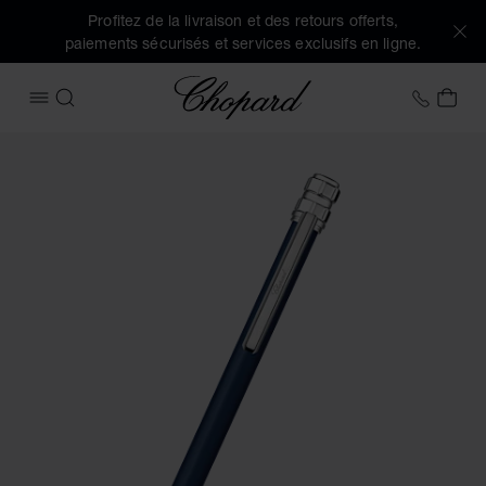
Profitez de la livraison et des retours offerts,
paiements sécurisés et services exclusifs en ligne.
Chopard
+41 2
MON
OUVRIR LE MENU
RECHERCHER
Images du produit Stylo à bille Ice Cube Pure (activez les b