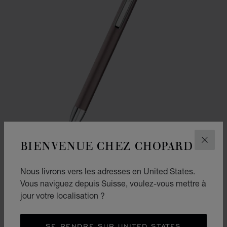
BIENVENUE CHEZ CHOPARD
FERM
Nous livrons vers les adresses en United States.
ALLER À LA DIAPOSITIVE 1
ALLER À LA DIAPOSITI
Vous naviguez depuis Suisse, voulez-vous mettre à
STYLO À BILLE ICE CUBE PURE
jour votre localisation ?
MÉTAL BROSSÉ COULEUR BRONZE ET ARGENTÉ
CHF 375
SE RENDRE SUR UNITED STATES