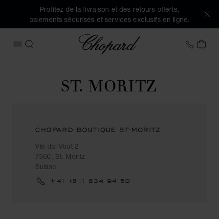
Profitez de la livraison et des retours offerts,
paiements sécurisés et services exclusifs en ligne.
Chopard
+41 2
MON
OUVRIR LE MENU
RECHERCHER
ST. MORITZ
CHOPARD BOUTIQUE ST-MORITZ
Via dal Vout 2
7500, St. Moritz
Suisse
+41 (81) 834 94 50