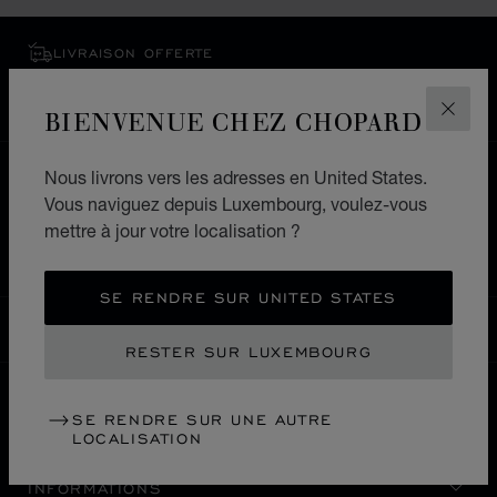
LIVRAISON OFFERTE
PAIEMENT SÉCURISÉ
RETOURS & ÉCHANGES
BIENVENUE CHEZ CHOPARD
FERM
Nous livrons vers les adresses en United States.
ACCUEIL
LOCALISER UNE BOUTIQUE
Vous naviguez depuis Luxembourg, voulez-vous
TOUTES LES BOUTIQUES
EUROPE
SUISSE
mettre à jour votre localisation ?
ST. MORITZ
SE RENDRE SUR UNITED STATES
LUXEMBOURG
LOCALISATION (CHANGER DE PAYS)
CHANGER DE PAYS
RESTER SUR LUXEMBOURG
SE RENDRE SUR UNE AUTRE
NOUS CONTACTER
LOCALISATION
INFORMATIONS