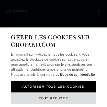
LA MAISON
RESTER INFORMÉ
GÉRER LES COOKIES SUR
CHOPARD.COM
En cliquant sur « Accepter tous les cookies », vous
S’INSCRIRE À LA NEWSLETTER
acceptez le stockage de cookies sur votre appareil
pour améliorer la navigation sur le site, analyser son
utilisation et contribuer à nos efforts de marketing.
Nous avons mis à jour notre
politique de confidentialité
POLITIQUE DE CONFIDENTIALITÉ
AUTORISER TOUS LES COOKIES
POLITIQUE DES COOKIES
CONDITIONS D'UTILISATION DU SITE
TOUT REFUSER
CGV