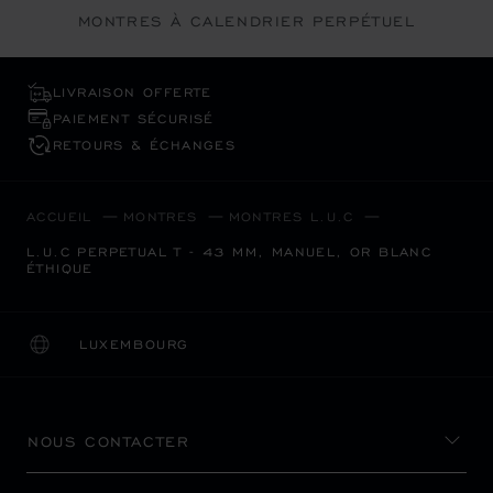
MONTRES À CALENDRIER PERPÉTUEL
LIVRAISON OFFERTE
PAIEMENT SÉCURISÉ
RETOURS & ÉCHANGES
ACCUEIL
MONTRES
MONTRES L.U.C
L.U.C PERPETUAL T - 43 MM, MANUEL, OR BLANC
ÉTHIQUE
LUXEMBOURG
LOCALISATION (CHANGER DE PAYS)
CHANGER DE PAYS
NOUS CONTACTER