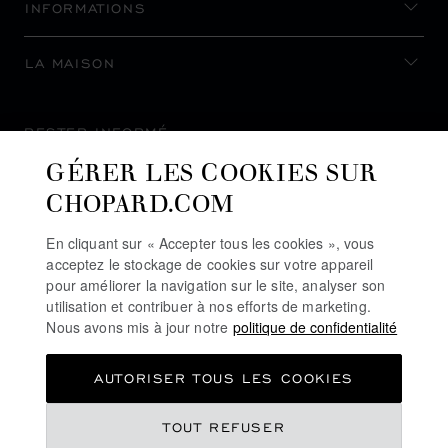
INFORMATIONS
LA MAISON
RESTER INFORMÉ
GÉRER LES COOKIES SUR
CHOPARD.COM
En cliquant sur « Accepter tous les cookies », vous
S’INSCRIRE À LA NEWSLETTER
acceptez le stockage de cookies sur votre appareil
pour améliorer la navigation sur le site, analyser son
utilisation et contribuer à nos efforts de marketing.
Nous avons mis à jour notre
politique de confidentialité
POLITIQUE DE CONFIDENTIALITÉ
AUTORISER TOUS LES COOKIES
POLITIQUE DES COOKIES
CONDITIONS D'UTILISATION DU SITE
TOUT REFUSER
CGV