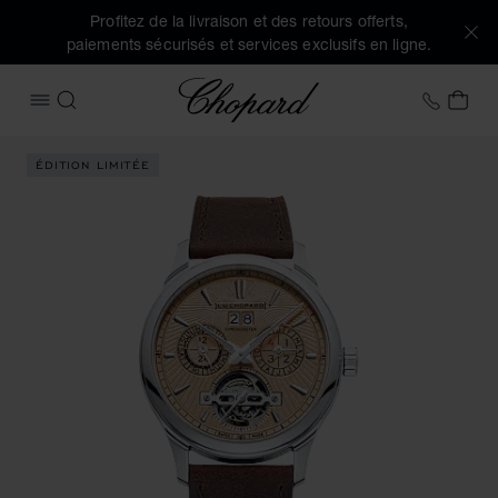
Profitez de la livraison et des retours offerts,
paiements sécurisés et services exclusifs en ligne.
Chopard
+41 2
MON
OUVRIR LE MENU
RECHERCHER
Images du produit L.U.C Perpetual T (activez les boutons po
ÉDITION LIMITÉE