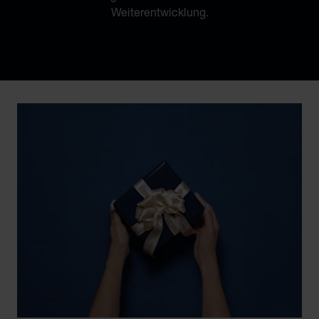
Weiterentwicklung.
Discover Chopard L.U.C flying tourbillon watch: 50-pie