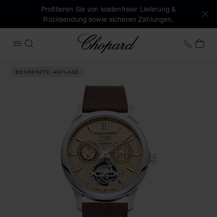
Profitieren Sie von kostenfreier Lieferung &
Rücksendung sowie sicheren Zahlungen.
Chopard
+43 1
MEI
MENÜ ÖFFNEN
SUCHEN
Produktbilder L.U.C Perpetual T (Schaltflächen aktivieren, 
BEGRENZTE AUFLAGE