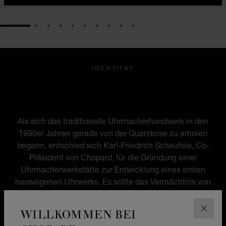
GO TO SLIDE 1
GO TO SLIDE 2
GO TO SLIDE 3
GO TO SLIDE 4
GO TO SLIDE 5
GO TO SLIDE 6
GO TO SLIDE 7
GO TO SLIDE 8
GO TO SLIDE 9
GO TO SLIDE 10
IDENTITÄT
EINE KOMBINATION VON
ERBE UND MODERNITÄT
Als sich das traditionelle Uhrmacherhandwerk in den
1990er Jahren gerade von der Quarzkrise zu erholen
begann, entschied sich Karl-Friedrich Scheufele, Co-
Präsident von Chopard, für die Gründung einer
Uhrmacherwerkstätte zur Entwicklung eines ersten
hauseigenen Uhrwerks. Es sollte das Vermächtnis von
Louis-Ulysse Chopard würdigen, der Chopard im Jahr
1860 gegründet hatte. Aus diesem Engagement
WILLKOMMEN BEI
SCHLI
entstand das Kaliber L.U.C 96.01-L, ein vielseitiges