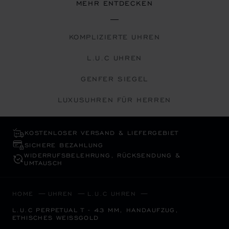
MEHR ENTDECKEN
KOMPLIZIERTE UHREN
L.U.C UHREN
GENFER SIEGEL
LUXUSUHREN FÜR HERREN
KOSTENLOSER VERSAND & LIEFERGEBIET
SICHERE BEZAHLUNG
WIDERRUFS­BELEHRUNG, RÜCKSENDUNG &
UMTAUSCH
HOME
UHREN
L.U.C UHREN
L.U.C PERPETUAL T - 43 MM, HANDAUFZUG,
ETHISCHES WEISSGOLD