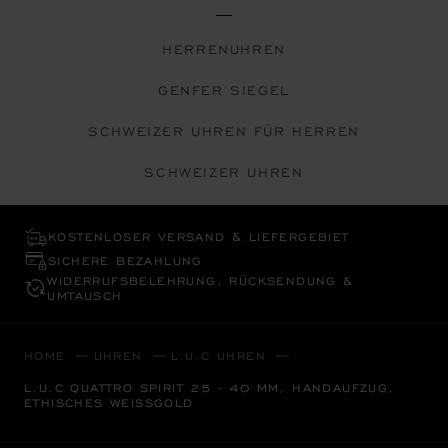
HERRENUHREN
GENFER SIEGEL
SCHWEIZER UHREN FÜR HERREN
SCHWEIZER UHREN
KOSTENLOSER VERSAND & LIEFERGEBIET
SICHERE BEZAHLUNG
WIDERRUFS­BELEHRUNG, RÜCKSENDUNG &
UMTAUSCH
HOME
UHREN
L.U.C UHREN
L.U.C QUATTRO SPIRIT 25 - 40 MM, HANDAUFZUG,
ETHISCHES WEISSGOLD