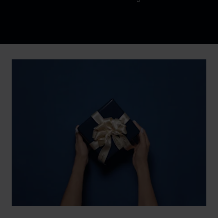
Discover Chopard L.U.C flying tourbillon watch: 50-pie