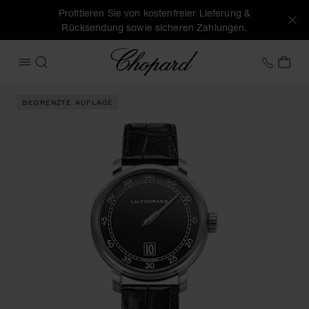
Profitieren Sie von kostenfreier Lieferung &
Rücksendung sowie sicheren Zahlungen.
Chopard
+49 7
MEI
MENÜ ÖFFNEN
SUCHEN
Produktbilder L.U.C Quattro Spirit 25 (Schaltflächen aktivi
BEGRENZTE AUFLAGE