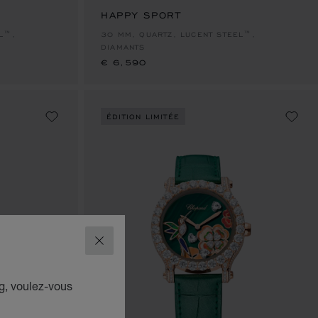
HAPPY SPORT
€ 6,590
L™,
30 MM, QUARTZ, LUCENT STEEL™,
DIAMANTS
€ 6,590
ÉDITION LIMITÉE
FERMER
g, voulez-vous