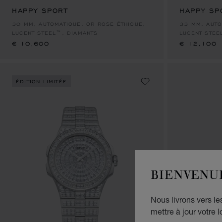
HAPPY SPORT
HAPPY SP
€ 10,600
€ 12,100
30 MM, AUTOMATIQUE, OR ROSE ÉTHIQUE,
33 MM, AUTO
LUCENT STEEL™, DIAMANTS
LUCENT STEE
€ 10,600
€ 12,100
ÉDITION LIMITÉE
BIENVENU
Nous livrons vers l
mettre à jour votre l