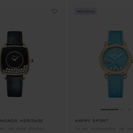
NOUVEAU
ALLER À LA
ALLE
A
AMONDS HERITAGE
HAPPY SPORT
€ 33,200
EL, OR JAUNE ÉTHIQUE,
33 MM, AUTOMATIQUE, OR JAU