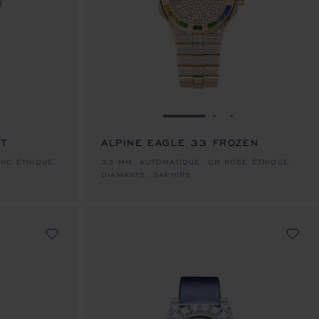
ALLER À LA DIAPOSITIVE
ALLER À LA DIAP
ALLER À LA DI
RT
ALPINE EAGLE 33 FROZEN
NC ÉTHIQUE,
33 MM, AUTOMATIQUE, OR ROSE ÉTHIQUE,
DIAMANTS, SAPHIRS