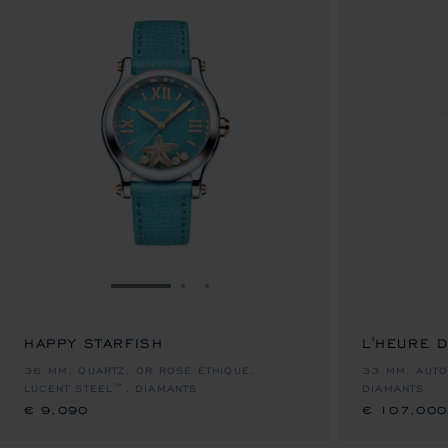
ALLER À LA DIAPOSITIVE 1
ALLER À LA DIAPOSITIVE 2
ALLER À LA DIAPOSITIVE 3
HAPPY STARFISH
L'HEURE 
€ 9,090
€ 107,000
36 MM, QUARTZ, OR ROSE ÉTHIQUE,
33 MM, AUTO
LUCENT STEEL™, DIAMANTS
DIAMANTS
€ 9,090
€ 107,000