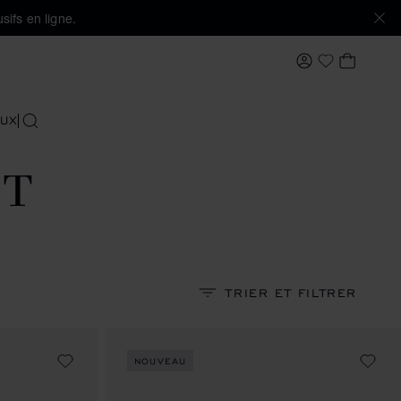
sifs en ligne.
MON COMPTE
MON PA
Ma Wishlis
UX
RECHERCHER
NT
TRIER ET FILTRER
NOUVEAU