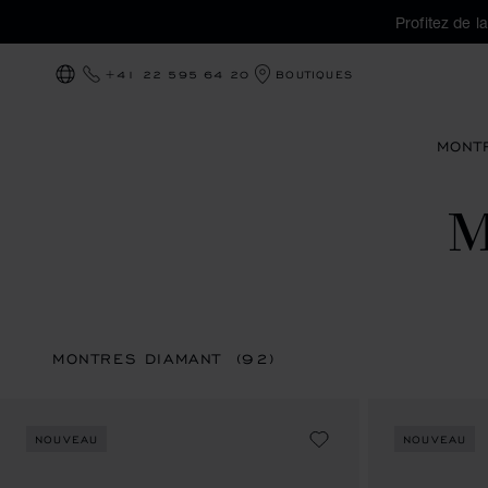
Profitez de l
+41 22 595 64 20
BOUTIQUES
LOCALISATION (CHANGER DE PAYS)
MONT
M
MONTRES DIAMANT
(92)
NOUVEAU
NOUVEAU