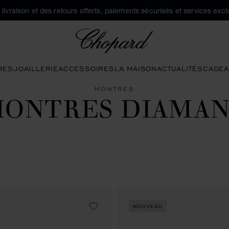
a livraison et des retours offerts, paiements sécurisés et services exclu
Chopard
RES
JOAILLERIE
ACCESSOIRES
LA MAISON
ACTUALITÉS
CADEA
MONTRES
ONTRES DIAMA
NOUVEAU