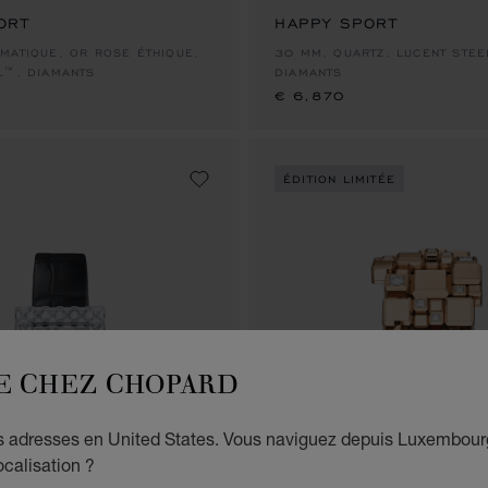
ORT
HAPPY SPORT
€ 6,870
MATIQUE, OR ROSE ÉTHIQUE,
30 MM, QUARTZ, LUCENT STEE
L™, DIAMANTS
DIAMANTS
€ 6,870
ÉDITION LIMITÉE
E CHEZ CHOPARD
es adresses en United States. Vous naviguez depuis Luxembour
ocalisation ?