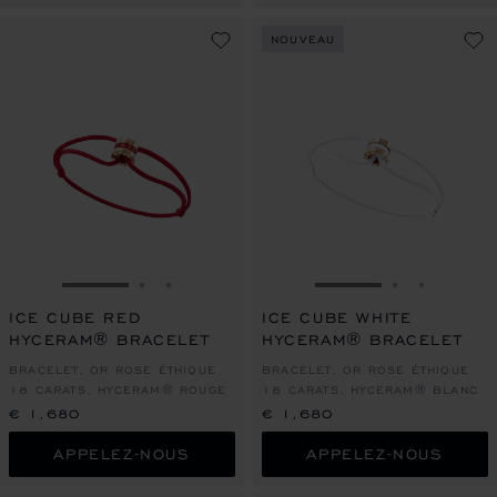
NOUVEAU
ALLER À LA DIAPOSITIVE 1
ALLER À LA DIAPOSITIVE 2
ALLER À LA DIAPOSITIVE 3
ALLER À LA DIAPO
ALLER À L
ALLER À
ICE CUBE RED
ICE CUBE WHITE
HYCERAM® BRACELET
HYCERAM® BRACELET
BRACELET, OR ROSE ÉTHIQUE
BRACELET, OR ROSE ÉTHIQUE
18 CARATS, HYCERAM® ROUGE
18 CARATS, HYCERAM® BLANC
€ 1,680
€ 1,680
APPELEZ-NOUS
APPELEZ-NOUS