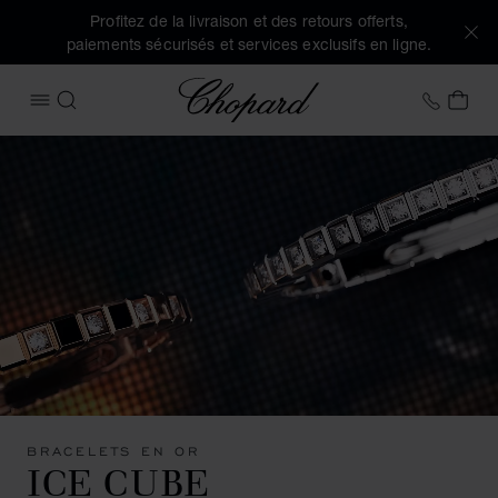
Profitez de la livraison et des retours offerts,
paiements sécurisés et services exclusifs en ligne.
Chopard
+33 5
MON
OUVRIR LE MENU
RECHERCHER
BRACELETS EN OR
ICE CUBE