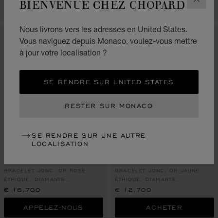
BIENVENUE CHEZ CHOPARD
FERM
ACHETER
ACHETER
Nous livrons vers les adresses en United States.
Vous naviguez depuis Monaco, voulez-vous mettre
à jour votre localisation ?
SE RENDRE SUR UNITED STATES
RESTER SUR MONACO
SE RENDRE SUR UNE AUTRE
LOCALISATION
ALLER À LA DIAPOSITIVE 1
ALLER À LA DIAPOSITIVE 2
ALLER À LA DIAPOSITIVE 3
ALLER À LA DIAPO
ALLER À L
ALLER À
ICE CUBE
ICE CUBE
BRACELET JONC, OR ROSE
BRACELET JONC, OR JAUNE
ÉTHIQUE, DIAMANTS
ÉTHIQUE, DIAMANTS
ENTIÈREMENT SERTIS
ENTIÈREMENT SERTIS
€ 16,700
€ 12,700
APPELEZ-NOUS
ACHETER