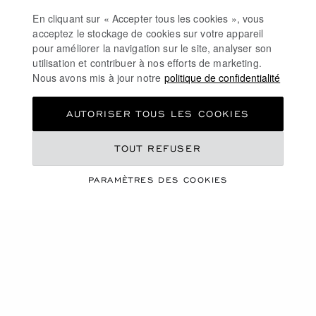
En cliquant sur « Accepter tous les cookies », vous
acceptez le stockage de cookies sur votre appareil
pour améliorer la navigation sur le site, analyser son
ALLER À LA DIAPOSITIVE 1
ALLER À LA DIAPOSITIVE 2
ALLER À LA DIAPOSITIVE 3
ALLER À LA DIAPO
ALLER À L
ALLER À
utilisation et contribuer à nos efforts de marketing.
ICE CUBE
ICE CUBE
Nous avons mis à jour notre
politique de confidentialité
BRACELET JONC, OR ROSE
BRACELET JONC, OR JAUNE
ÉTHIQUE, DIAMANTS SEMI-
ÉTHIQUE, DIAMANTS
AUTORISER TOUS LES COOKIES
SERTIS
ENTIÈREMENT SERTIS
€ 9,980
€ 16,700
ACHETER
ACHETER
TOUT REFUSER
PARAMÈTRES DES COOKIES