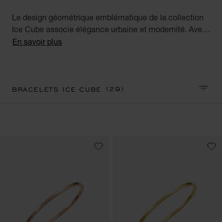
Le design géométrique emblématique de la collection
Ice Cube associe élégance urbaine et modernité. Avec
leurs facettes carrées méticuleusement façonnées en
En savoir plus
miroirs de glace, les créations Ice Cube incarnent le
style, la sophistication et le glamour. Découvrez notre
collection de bracelets de luxe Ice Cube. Minimalist
Elegance
(29)
BRACELETS ICE CUBE
TRIER