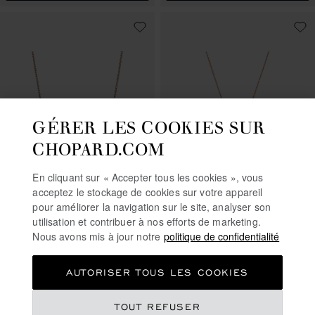
GÉRER LES COOKIES SUR
CHOPARD.COM
En cliquant sur « Accepter tous les cookies », vous
ALLER À LA DIAPOSITIVE 1
ALLER À LA DIAPOSITIVE 2
ALLER À LA DIAPOSITIVE 3
ALLER À LA DIAPO
ALLER À L
ALLER À
acceptez le stockage de cookies sur votre appareil
ICE CUBE
HAPPY SPIRIT
pour améliorer la navigation sur le site, analyser son
utilisation et contribuer à nos efforts de marketing.
COLLIER, OR ROSE ÉTHIQUE,
PENDENTIF, OR ROSE ÉTHIQUE,
Nous avons mis à jour notre
politique de confidentialité
DIAMANTS SEMI-SERTIS
OR BLANC ÉTHIQUE, DIAMANT
€ 3,210
€ 5,090
AUTORISER TOUS LES COOKIES
APPELEZ-NOUS
ACHETER
TOUT REFUSER