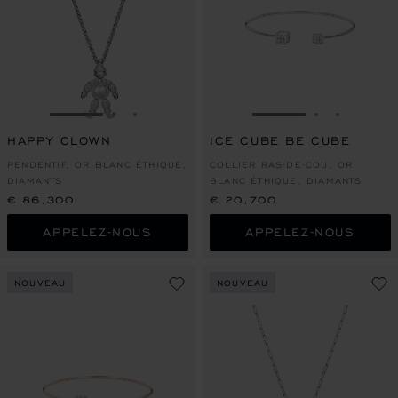
ALLER À LA DIAPOSITIVE 1
ALLER À LA DIAPOSITIVE 2
ALLER À LA DIAPOSITIVE 3
ALLER À LA DIAPO
ALLER À L
ALLER À
HAPPY CLOWN
ICE CUBE BE CUBE
PENDENTIF, OR BLANC ÉTHIQUE,
COLLIER RAS-DE-COU, OR
DIAMANTS
BLANC ÉTHIQUE, DIAMANTS
€ 86,300
€ 20,700
APPELEZ-NOUS
APPELEZ-NOUS
NOUVEAU
NOUVEAU