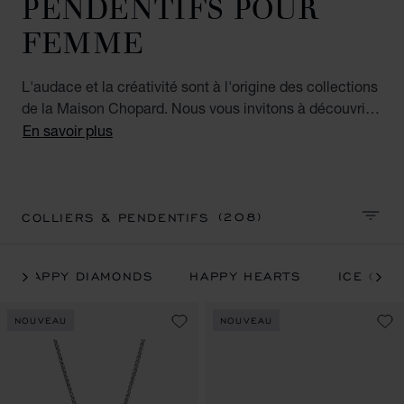
PENDENTIFS POUR
FEMME
L'audace et la créativité sont à l'origine des collections
de la Maison Chopard. Nous vous invitons à découvrir
les colliers et pendentifs pour femme uniques et
En savoir plus
l'ensemble des collections de bijoux de luxe Chopard
emblématiques : Happy Hearts, Happy Diamonds, Ice
Cube, IMPERIALE, l'Heure du Diamant et
Chopardissimo.
(208)
COLLIERS & PENDENTIFS
TRIER
HAPPY DIAMONDS
HAPPY HEARTS
ICE CUB
NOUVEAU
NOUVEAU