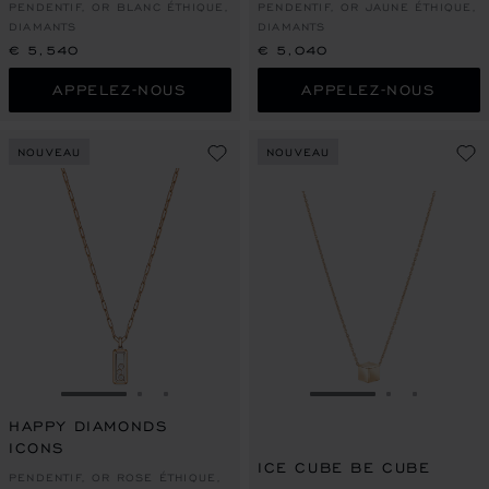
PENDENTIF, OR BLANC ÉTHIQUE,
PENDENTIF, OR JAUNE ÉTHIQUE,
DIAMANTS
DIAMANTS
€ 5,540
€ 5,040
APPELEZ-NOUS
APPELEZ-NOUS
NOUVEAU
NOUVEAU
ALLER À LA DIAPOSITIVE 1
ALLER À LA DIAPOSITIVE 2
ALLER À LA DIAPOSITIVE 3
ALLER À LA DIAPO
ALLER À L
ALLER À
HAPPY DIAMONDS
ICONS
ICE CUBE BE CUBE
PENDENTIF, OR ROSE ÉTHIQUE,