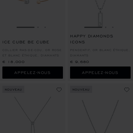
ALLER À LA DIAPOSITIVE 1
ALLER À LA DIAPOSITIVE 2
ALLER À LA DIAPOSITIVE 3
ALLER À LA DIAPO
ALLER À L
ALLER À
HAPPY DIAMONDS
ICE CUBE BE CUBE
ICONS
COLLIER RAS-DE-COU, OR ROSE
PENDENTIF, OR BLANC ÉTHIQUE,
ET BLANC ÉTHIQUE, DIAMANTS
DIAMANTS
€ 18,000
€ 9,680
APPELEZ-NOUS
APPELEZ-NOUS
NOUVEAU
NOUVEAU