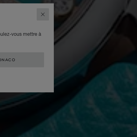
FERMER
oulez-vous mettre à
ONACO