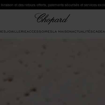
a livraison et des retours offerts, paiements sécurisés et services exclu
Chopard
RES
JOAILLERIE
ACCESSOIRES
LA MAISON
ACTUALITÉS
CADEA