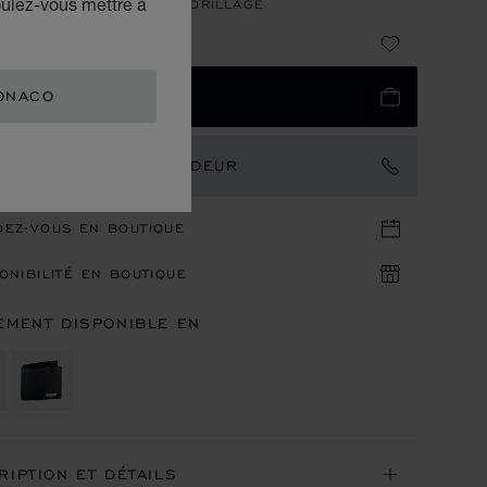
oulez-vous mettre à
DE VEAU NOIR MOTIF QUADRILLAGE
06
ONACO
UTER AU PANIER
TACTER UN AMBASSADEUR
DEZ-VOUS EN BOUTIQUE
ONIBILITÉ EN BOUTIQUE
EMENT DISPONIBLE EN
RIPTION ET DÉTAILS