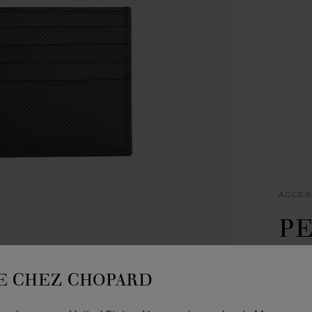
ACCES
PE
P
E CHEZ CHOPARD
CL