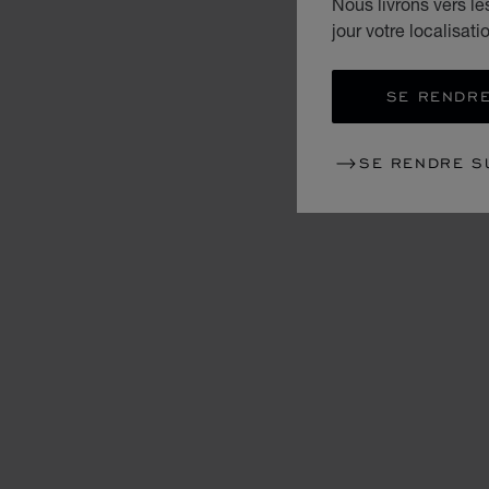
Nous livrons vers l
jour votre localisati
SE RENDRE
SE RENDRE S