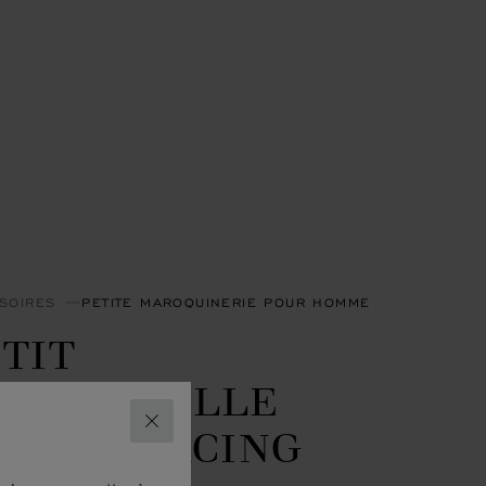
SOIRES
PETITE MAROQUINERIE POUR HOMME
TIT
ORTEFEUILLE
ASSIC RACING
FERMER