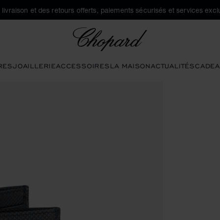
a livraison et des retours offerts, paiements sécurisés et services exclu
Chopard
RES
JOAILLERIE
ACCESSOIRES
LA MAISON
ACTUALITÉS
CADEA
 les boutons pour ouvrir la galerie)