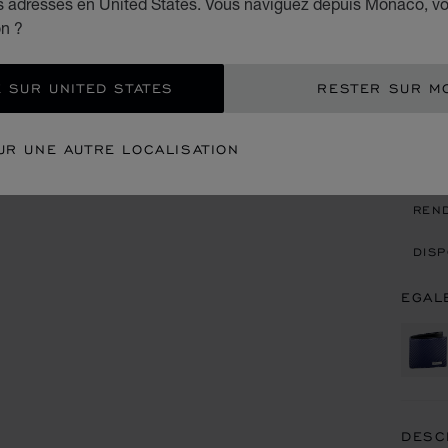
es adresses en United States. Vous naviguez depuis Monaco, v
CUIR 
on ?
€ 3
 SUR UNITED STATES
RESTER SUR M
AJO
UR UNE AUTRE LOCALISATION
CON
REN
DISP
EGAL
DESC