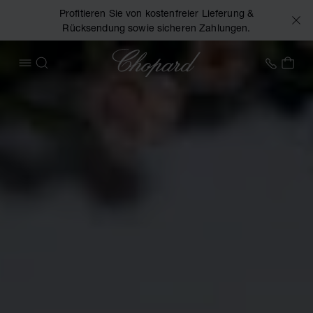
Profitieren Sie von kostenfreier Lieferung &
Rücksendung sowie sicheren Zahlungen.
Chopard
+43 1
MEI
MENÜ ÖFFNEN
SUCHEN