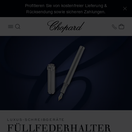
Profitieren Sie von kostenfreier Lieferung &
Rücksendung sowie sicheren Zahlungen.
Chopard
+43 1
MEI
MENÜ ÖFFNEN
SUCHEN
LUXUS-SCHREIBGERÄTE
FÜLLFEDERHALTER