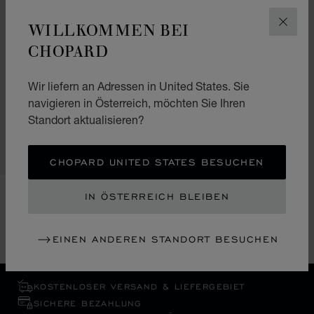
WILLKOMMEN BEI
SCHLI
CHOPARD
ZUR FOLIE GEHEN 1
ZUR FOLIE GEHEN 2
ZUR FOLIE GEHEN 3
ALPINE EAGLE
FÜLLFEDERHALTER
Wir liefern an Adressen in United States. Sie
navigieren in Österreich, möchten Sie Ihren
EDELSTAHL - ROSÉGOLD-
BESCHICHTUNG
Standort aktualisieren?
€ 1,290
KAUFEN
CHOPARD UNITED STATES BESUCHEN
IN ÖSTERREICH BLEIBEN
SHOWING 1 OF 1 PRODUCT
EINEN ANDEREN STANDORT BESUCHEN
KOSTENLOSER VERSAND & LIEFERGEBIET
SICHERE BEZAHLUNG