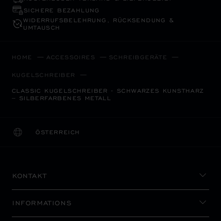
SICHERE BEZAHLUNG
WIDERRUFS­BELEHRUNG, RÜCKSENDUNG &
UMTAUSCH
HOME
ACCESSOIRES
SCHREIBGERÄTE
KUGELSCHREIBER
CLASSIC KUGELSCHREIBER - SCHWARZES KUNSTHARZ
– SILBERFARBENES METALL
ÖSTERREICH
LOKALISIERUNG (LAND ÄNDERN)
LAND ÄNDERN
KONTAKT
INFORMATIONS