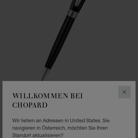
WILLKOMMEN BEI
SCHLI
CHOPARD
ZUR FOLIE GEHEN 1
ZUR FOLIE GEHEN 2
KUGELSCHREIBER ALLEGRO
Wir liefern an Adressen in United States. Sie
SCHWARZES KUNSTHARZ UND PALLADIUM-VOLLENDUNG
navigieren in Österreich, möchten Sie Ihren
€ 369
Standort aktualisieren?