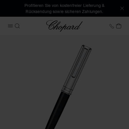
Profitieren Sie von kostenfreier Lieferung &
Rücksendung sowie sicheren Zahlungen.
Chopard
+43 1
MEI
MENÜ ÖFFNEN
SUCHEN
Produktbilder Classic kugelschreiber (Schaltflächen aktivie