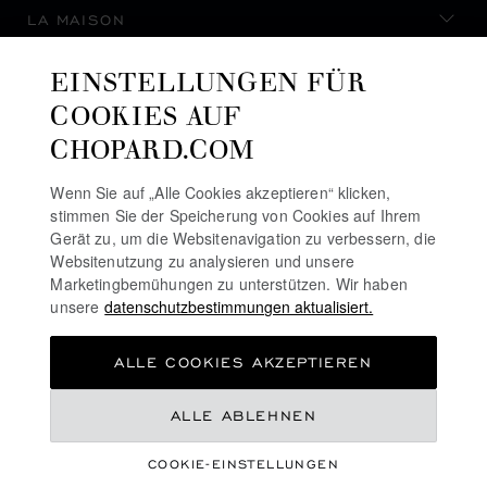
LA MAISON
EINSTELLUNGEN FÜR
AUF DEM LAUFENDEN BLEIBEN
COOKIES AUF
CHOPARD.COM
Wenn Sie auf „Alle Cookies akzeptieren“ klicken,
stimmen Sie der Speicherung von Cookies auf Ihrem
NEWSLETTER ABONNIEREN
Gerät zu, um die Websitenavigation zu verbessern, die
Websitenutzung zu analysieren und unsere
Marketingbemühungen zu unterstützen. Wir haben
unsere
datenschutzbestimmungen aktualisiert.
DATENSCHUTZRICHTLINIE
ALLE COOKIES AKZEPTIEREN
COOKIE-RICHTLINIE
NUTZUNGSBEDINGUNGEN FÜR DIE WEBSITE
€ 349
ALLE ABLEHNEN
ALLGEMEINE GESCHÄFTSBEDINGUNGEN
COOKIE-EINSTELLUNGEN
ALERT-LINIE
ZUM WARENKORB HINZUFÜGEN
©
2026
CHOPARD - ALLE RECHTE VORBEHALTEN