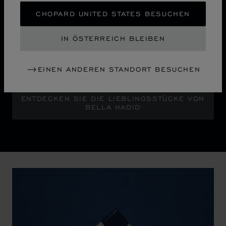
Die Kampagne „Sculpted by Light“ öffnet ein neues
CHOPARD UNITED STATES BESUCHEN
Kapitel für die ikonische Ice Cube Kollektion von
Chopard. Bella Hadid, die Botschafterin des Hauses,
IN ÖSTERREICH BLEIBEN
erstrahlt in ausdrucksvollem Glamour vor der
abstrakten Silhouette einer Stadt und deren
EINEN ANDEREN STANDORT BESUCHEN
nächtlichem Lichterglanz.
ENTDECKEN SIE DIE LIEBLINGSSTÜCKE VON
BELLA HADID