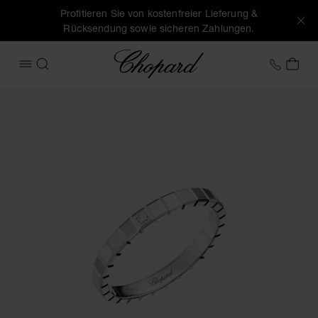
Profitieren Sie von kostenfreier Lieferung &
Rücksendung sowie sicheren Zahlungen.
Chopard
+43 1
MEI
MENÜ ÖFFNEN
SUCHEN
Produktbilder Ice Cube (Schaltflächen aktivieren, um die Ga