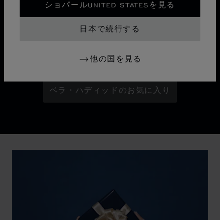
ションの新たな章の始まりを告げるキャンペーン——
ショパールUNITED STATESを見る
「Sculpted by Light（光が魅せる彫刻）」。夜の帳の中
に浮かび上がる街の灯が織りなすアブストラクトな都会
日本で続行する
のスカイラインを背景に、メゾンのアンバサダー ベ
ラ・ハディッドが大胆に、そしてグラマラスにその魅力
他の国を見る
を輝かせます。
ベラ・ハディッドのお気に入り