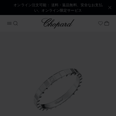
オンライン注文可能： 送料・返品無料、安全なお支払
い、オンライン限定サービス
Chopard
メニューを開く
検索する
マイ
My Wish
商品 アイスキューブ の画像（ボタンを有効にしてギャラリー