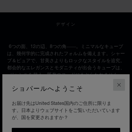
GO TO SLIDE 1
GO TO SLIDE 2
GO TO SLIDE 3
GO TO SLIDE 4
GO TO SLIDE 5
GO TO SLIDE 6
GO TO SLIDE 7
GO TO SLIDE 8
GO TO SLIDE 9
GO TO SLIDE 10
デザイン
アーバン・アイデンティティ
6つの面、12の辺、8つの角――。ミニマルなキューブ
は、幾何学的に完成されたフォルムを備えます。シャー
プ＆ピュアで、甘美さよりもロックなスタイルを追究。
都会的なエレガンスとモダニティが出会うキューブは、
ジャンルを超え、既存のコードにもとらわれません。
ショパールへようこそ
閉じ
お届け先はUnited States国内のご住所に限りま
アイスキューブ×ベラ・ハディッド
SCULPTED BY LIGHT
す。日本よりウェブサイトをご覧いただいています
が、国を変更されますか？
ショパールのアイコニックな「アイスキューブ」コレク