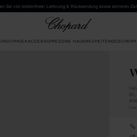
eren Sie von kostenfreier Lieferung & Rücksendung sowie sicheren Za
Chopard
EN
SCHMUCK
ACCESSOIRES
DAS HAUS
NEUHEITEN
GESCHENK
Cen
80,
806
Lux