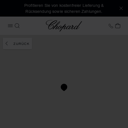
Profitieren Sie von kostenfreier Lieferung &
Rücksendung sowie sicheren Zahlungen.
Chopard
+43 1
MEI
MENÜ ÖFFNEN
SUCHEN
ZURÜCK