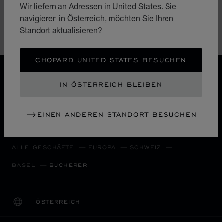
Wir liefern an Adressen in United States. Sie
navigieren in Österreich, möchten Sie Ihren
L.U.C.
Standort aktualisieren?
Zubehör
CHOPARD UNITED STATES BESUCHEN
KOSTENLOSER VERSAND & LIEFERGEBIET
SICHERE BEZAHLUNG
IN ÖSTERREICH BLEIBEN
WIDERRUFS­BELEHRUNG, RÜCKSENDUNG &
UMTAUSCH
EINEN ANDEREN STANDORT BESUCHEN
HOME
EINE BOUTIQUE FINDEN
ALLE GESCHÄFTE
EUROPA
SCHWEIZ
BASEL
BUCHERER
ÖSTERREICH
LOKALISIERUNG (LAND ÄNDERN)
LAND ÄNDERN