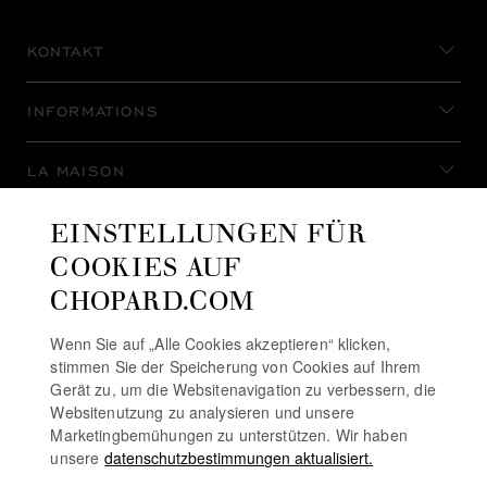
KONTAKT
INFORMATIONS
LA MAISON
EINSTELLUNGEN FÜR
AUF DEM LAUFENDEN BLEIBEN
COOKIES AUF
CHOPARD.COM
Wenn Sie auf „Alle Cookies akzeptieren“ klicken,
stimmen Sie der Speicherung von Cookies auf Ihrem
NEWSLETTER ABONNIEREN
Gerät zu, um die Websitenavigation zu verbessern, die
Websitenutzung zu analysieren und unsere
Marketingbemühungen zu unterstützen. Wir haben
unsere
datenschutzbestimmungen aktualisiert.
DATENSCHUTZRICHTLINIE