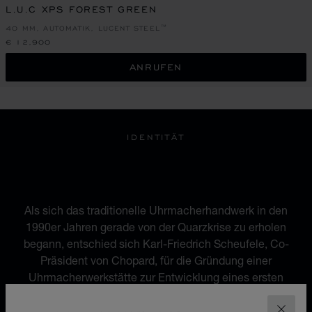
L.U.C XPS FOREST GREEN
40 MM, AUTOMATIK, LUCENT STEEL™
€ 12,900
ANRUFEN
IDENTITÄT
EINE KOMBINATION VON
ERBE UND MODERNITÄT
Als sich das traditionelle Uhrmacherhandwerk in den
1990er Jahren gerade von der Quarzkrise zu erholen
begann, entschied sich Karl-Friedrich Scheufele, Co-
Präsident von Chopard, für die Gründung einer
Uhrmacherwerkstätte zur Entwicklung eines ersten
hauseigenen Uhrwerks. Es sollte das Vermächtnis von
Louis-Ulysse Chopard würdigen, der Chopard im Jahr