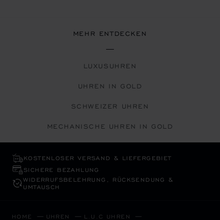
MEHR ENTDECKEN
LUXUSUHREN
UHREN IN GOLD
SCHWEIZER UHREN
MECHANISCHE UHREN IN GOLD
KOSTENLOSER VERSAND & LIEFERGEBIET
SICHERE BEZAHLUNG
WIDERRUFS­BELEHRUNG, RÜCKSENDUNG &
UMTAUSCH
HOME
UHREN
L.U.C UHREN