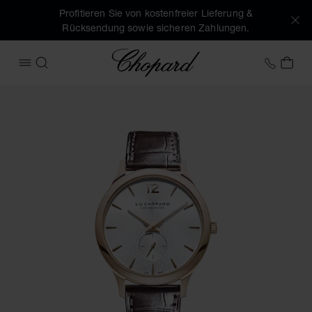
Profitieren Sie von kostenfreier Lieferung &
Rücksendung sowie sicheren Zahlungen.
Chopard
+43 1
MEI
MENÜ ÖFFNEN
SUCHEN
Produktbilder L.U.C XPS (Schaltflächen aktivieren, um die G