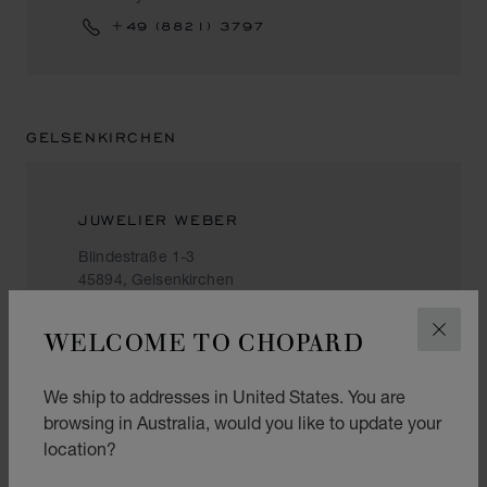
+49 (8821) 3797
GELSENKIRCHEN
JUWELIER WEBER
Blindestraße 1-3
45894, Gelsenkirchen
Germany
WELCOME TO CHOPARD
+49 (209) 930720
CLOS
We ship to addresses in United States. You are
browsing in Australia, would you like to update your
HAMBURG
location?