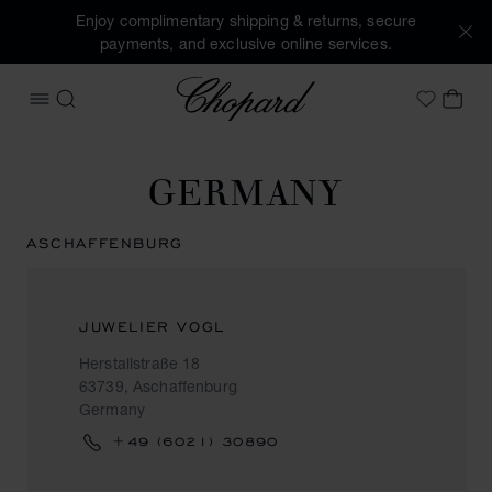
Enjoy complimentary shipping & returns, secure
payments, and exclusive online services.
Chopard
OPEN MENU
SEARCH
MY 
My Wish
GERMANY
ASCHAFFENBURG
JUWELIER VOGL
Herstallstraße 18
63739, Aschaffenburg
Germany
+49 (6021) 30890