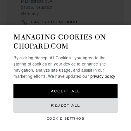
Marktstraße 35A
31535, Neustadt
Germany
+49 (5032) 953000
MANAGING COOKIES ON
CHOPARD.COM
NÜRNBERG
By clicking “Accept All Cookies”, you agree to the
storing of cookies on your device to enhance site
navigation, analyze site usage, and assist in our
WEMPE
marketing efforts. We have updated our
privacy policy
Königstraße 12
90402, Nürnberg
ACCEPT ALL
Germany
+49 (911) 203581
REJECT ALL
COOKIE SETTINGS