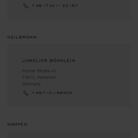
+49 (7321) 22167
HEILBRONN
JUWELIER BÖHNLEIN
Fleiner Straße 41
74072, Heilbronn
Germany
+497131/68405
KAMPEN