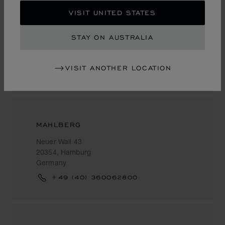
VISIT UNITED STATES
WEMPE
Neuer Wall 11
STAY ON AUSTRALIA
20354, Hamburg
Germany
VISIT ANOTHER LOCATION
+49 (40) 33448824
MAHLBERG
Neuer Wall 43
20354, Hamburg
Germany
+49 (40) 360062800