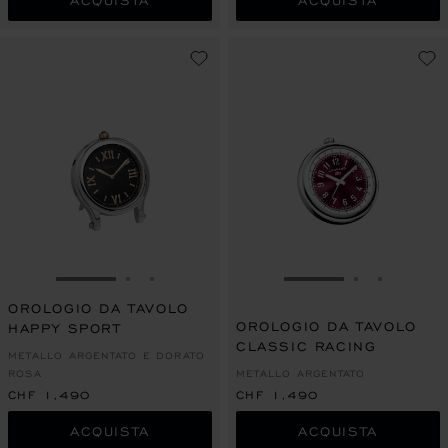
ACQUISTA
ACQUISTA
VAI ALLA SLIDE 1
VAI ALLA SLIDE 2
VAI ALLA SLIDE 3
VAI ALLA SLIDE 1
VAI ALLA S
VAI ALL
OROLOGIO DA TAVOLO
OROLOGIO DA TAVOLO
HAPPY SPORT
CLASSIC RACING
METALLO ARGENTATO E DORATO
ROSA
METALLO ARGENTATO
CHF 1,490
CHF 1,490
ACQUISTA
ACQUISTA