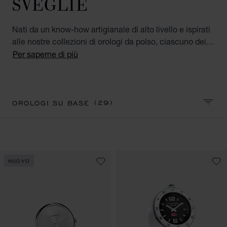
SVEGLIE
Nati da un know-how artigianale di alto livello e ispirati
alle nostre collezioni di orologi da polso, ciascuno dei
nostri orologi da tavolo di lusso da uomo e da donna è
Per saperne di più
un concentrato di estrema precisione ed eleganza. Un
accessorio di lusso tanto raffinato quanto pratico,
perfetto sia per la casa che per l'ufficio.
(29)
OROLOGI SU BASE
ORDIN
NUOVO