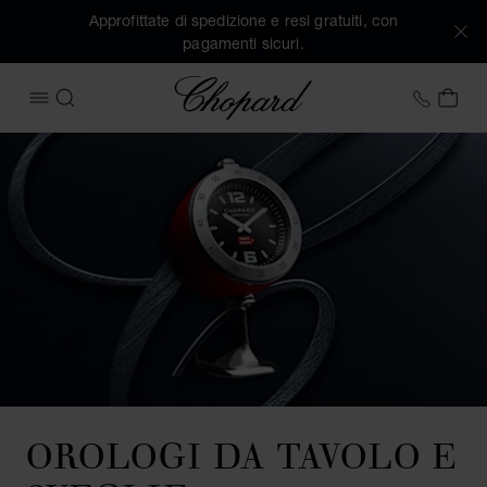
Approfittate di spedizione e resi gratuiti, con
pagamenti sicuri.
Chopard
+41 2
IL 
APRIRE IL MENU
CERCA
OROLOGI DA TAVOLO E