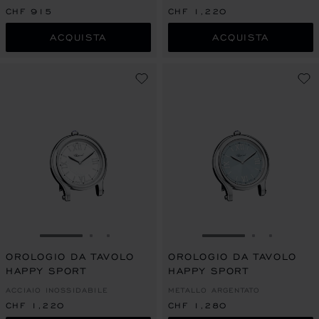
CHF 915
CHF 1,220
ACQUISTA
ACQUISTA
VAI ALLA SLIDE 1
VAI ALLA SLIDE 2
VAI ALLA SLIDE 3
VAI ALLA SLIDE 1
VAI ALLA S
VAI ALL
OROLOGIO DA TAVOLO
OROLOGIO DA TAVOLO
HAPPY SPORT
HAPPY SPORT
ACCIAIO INOSSIDABILE
METALLO ARGENTATO
CHF 1,220
CHF 1,280