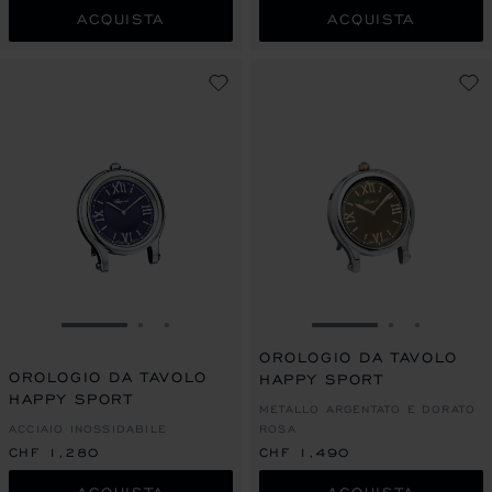
ACQUISTA
ACQUISTA
VAI ALLA SLIDE 1
VAI ALLA SLIDE 2
VAI ALLA SLIDE 3
VAI ALLA SLIDE 1
VAI ALLA S
VAI ALL
OROLOGIO DA TAVOLO
OROLOGIO DA TAVOLO
HAPPY SPORT
HAPPY SPORT
METALLO ARGENTATO E DORATO
ACCIAIO INOSSIDABILE
ROSA
CHF 1,280
CHF 1,490