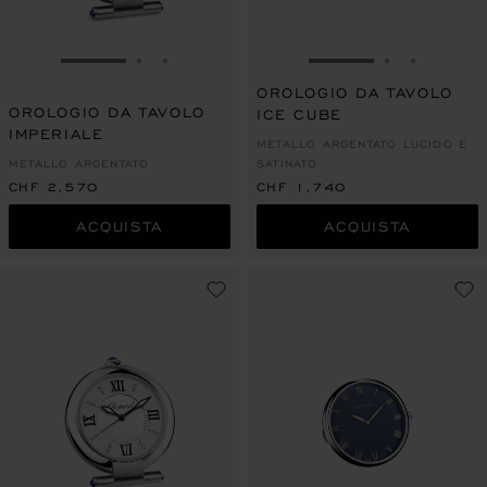
VAI ALLA SLIDE 1
VAI ALLA SLIDE 2
VAI ALLA SLIDE 3
VAI ALLA SLIDE 1
VAI ALLA S
VAI ALL
OROLOGIO DA TAVOLO
OROLOGIO DA TAVOLO
ICE CUBE
IMPERIALE
METALLO ARGENTATO LUCIDO E
METALLO ARGENTATO
SATINATO
CHF 2,570
CHF 1,740
ACQUISTA
ACQUISTA