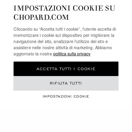
IMPOSTAZIONI COOKIE SU
CHOPARD.COM
Cliccando su “Accetta tutti i cookie”, l'utente accetta di
memorizzare i cookie sul dispositivo per migliorare la
navigazione del sito, analizzare l'utilizzo del sito e
assistere nelle nostre attività di marketing. Abbiamo
aggiornato la nostra
politica sulla privacy
VAI ALLA SLIDE 1
VAI ALLA SLIDE 2
VAI ALLA SLIDE 3
OROLOGIO SVEGLIA
ACCETTA TUTTI I COOKIE
IMPERIALE
METALLO DORATO ROSA E
RIFIUTA TUTTI
ARGENTATO
CHF 2,570
IMPOSTAZIONI COOKIE
ACQUISTA
VISUALIZZA
29
DI 29 PRODOTTI