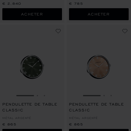
€ 2,840
€ 785
ACHETER
ACHETER
ALLER À LA DIAPOSITIVE 1
ALLER À LA DIAPOSITIVE 2
ALLER À LA DIAPOSITIVE 3
ALLER À LA DIAPO
ALLER À L
ALLER À
PENDULETTE DE TABLE
PENDULETTE DE TABLE
CLASSIC
CLASSIC
MÉTAL ARGENTÉ
MÉTAL ARGENTÉ
€ 865
€ 865