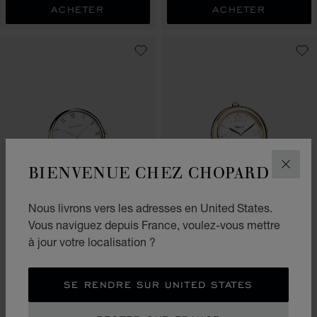
ACHETER
ACHETER
BIENVENUE CHEZ CHOPARD
FERM
Nous livrons vers les adresses en United States.
ALLER À LA DIAPOSITIVE 1
ALLER À LA DIAPOSITIVE 2
ALLER À LA DIAPOSITIVE 3
ALLER À LA DIAPO
ALLER À L
ALLER À
Vous naviguez depuis France, voulez-vous mettre
PENDULETTE DE TABLE
PENDULETTE DE TABLE
à jour votre localisation ?
HAPPY SPORT
CLASSIC
ACIER INOXYDABLE - FINITION
MÉTAL ROSE DORÉ
OR ROSE
SE RENDRE SUR UNITED STATES
€ 890
€ 1,190
ACHETER
ACHETER