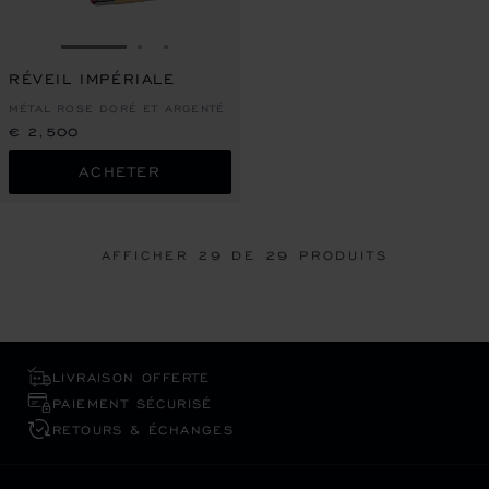
ALLER À LA DIAPOSITIVE 1
ALLER À LA DIAPOSITIVE 2
ALLER À LA DIAPOSITIVE 3
RÉVEIL IMPÉRIALE
MÉTAL ROSE DORÉ ET ARGENTÉ
€ 2,500
ACHETER
AFFICHER
29
DE 29 PRODUITS
LIVRAISON OFFERTE
PAIEMENT SÉCURISÉ
RETOURS & ÉCHANGES