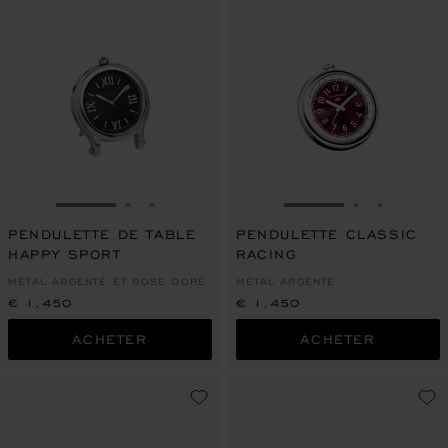
ALLER À LA DIAPOSITIVE 1
ALLER À LA DIAPOSITIVE 2
ALLER À LA DIAPOSITIVE 3
ALLER À LA DIAPO
ALLER À L
ALLER À
PENDULETTE DE TABLE
PENDULETTE CLASSIC
HAPPY SPORT
RACING
MÉTAL ARGENTÉ ET ROSE DORÉ
MÉTAL ARGENTÉ
€ 1,450
€ 1,450
ACHETER
ACHETER