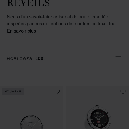
RÉVEILS
Nées d’un savoir-faire artisanal de haute qualité et
inspirées par nos collections de montres de luxe, toutes
nos horloges de luxe pour homme et femme
En savoir plus
représentent le meilleur en termes de précision et
d'élégance. Ces accessoires de luxe sont aussi raffinés
que fonctionnels, parfaits pour la maison ou le bureau.
(29)
HORLOGES
TRIER
NOUVEAU