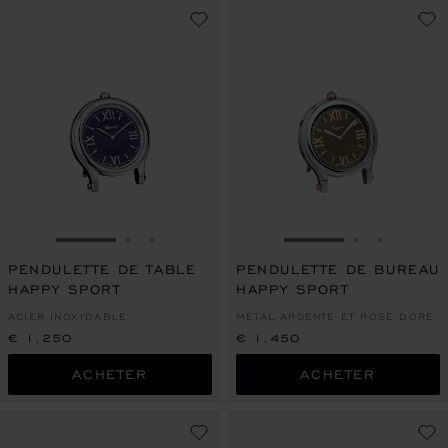
ALLER À LA DIAPOSITIVE 1
ALLER À LA DIAPOSITIVE 2
ALLER À LA DIAPOSITIVE 3
ALLER À LA DIAPO
ALLER À L
ALLER À
PENDULETTE DE TABLE
PENDULETTE DE BUREAU
HAPPY SPORT
HAPPY SPORT
ACIER INOXYDABLE
MÉTAL ARGENTÉ ET ROSE DORÉ
€ 1,250
€ 1,450
ACHETER
ACHETER