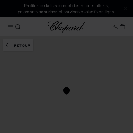
Profitez de la livraison et des retours offerts,
paiements sécurisés et services exclusifs en ligne.
Chopard
+32 2
MON
OUVRIR LE MENU
RECHERCHER
RETOUR