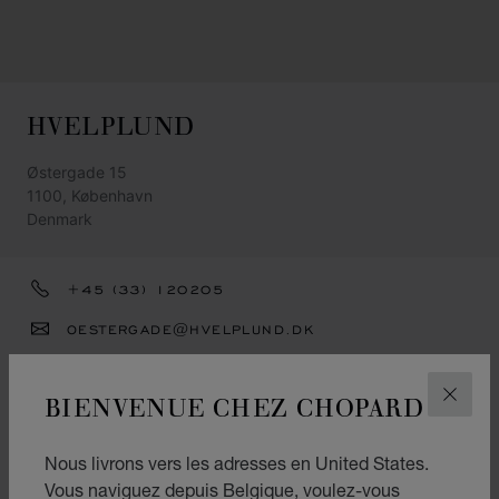
HVELPLUND
Østergade 15
1100, København
Denmark
+45 (33) 120205
OESTERGADE@HVELPLUND.DK
ITINÉRAIRE
BIENVENUE CHEZ CHOPARD
FERM
CATÉGORIES
Montres
Nous livrons vers les adresses en United States.
Vous naviguez depuis Belgique, voulez-vous
Joaillerie