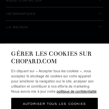
NOUS CONTACTER
INFORMATIONS
LA MAISON
RESTER INFORMÉ
GÉRER LES COOKIES SUR
CHOPARD.COM
En cliquant sur « Accepter tous les cookies », vous
S’INSCRIRE À LA NEWSLETTER
acceptez le stockage de cookies sur votre appareil
pour améliorer la navigation sur le site, analyser son
utilisation et contribuer à nos efforts de marketing.
Nous avons mis à jour notre
politique de confidentialité
POLITIQUE DE CONFIDENTIALITÉ
AUTORISER TOUS LES COOKIES
POLITIQUE DES COOKIES