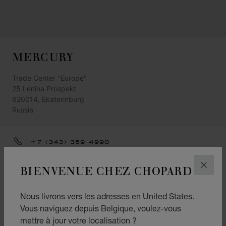
MERCURY
Trade Center "Europe"
25 Lenina Prospekt
620014, Ekaterinburg
Russia
+7 (343) 359 4990
ITINÉRAIRE
BIENVENUE CHEZ CHOPARD
FERM
CATÉGORIES
Nous livrons vers les adresses en United States.
Montres
Vous naviguez depuis Belgique, voulez-vous
Joaillerie
mettre à jour votre localisation ?