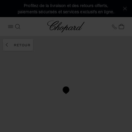
Profitez de la livraison et des retours offerts,
paiements sécurisés et services exclusifs en ligne.
Chopard
+32 2
MON
OUVRIR LE MENU
RECHERCHER
RETOUR