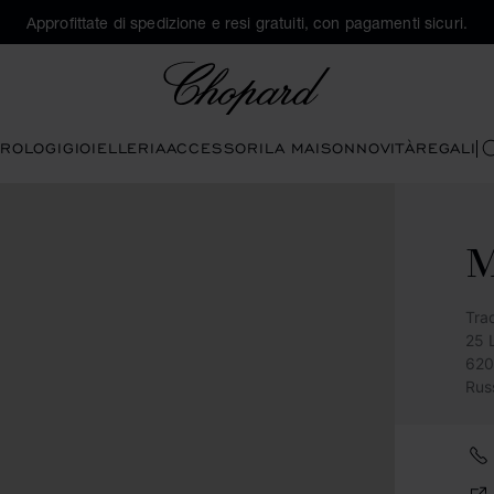
Approfittate di spedizione e resi gratuiti, con pagamenti sicuri.
Chopard
ROLOGI
GIOIELLERIA
ACCESSORI
LA MAISON
NOVITÀ
REGALI
C
Tra
25 
620
Rus