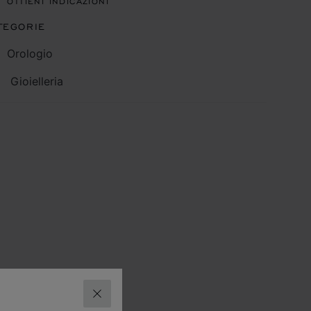
OTTIENI INDICAZIONI
TEGORIE
Orologio
Gioielleria
CHIUDI