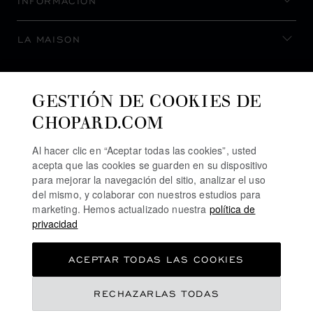
INFORMACIÓN
LA MAISON
MANTENERSE AL DÍA
GESTIÓN DE COOKIES DE
CHOPARD.COM
Al hacer clic en “Aceptar todas las cookies”, usted
acepta que las cookies se guarden en su dispositivo
SUSCRIBIRSE AL BOLETÍN
para mejorar la navegación del sitio, analizar el uso
del mismo, y colaborar con nuestros estudios para
marketing. Hemos actualizado nuestra
política de
privacidad
POLÍTICA DE PRIVACIDAD
ACEPTAR TODAS LAS COOKIES
POLÍTICA DE COOKIES
TÉRMINOS DE USO SEL SITIO WEB
RECHAZARLAS TODAS
TÉRMINOS DE VENTA