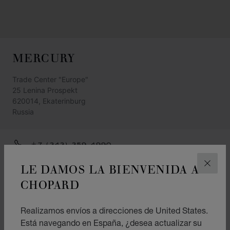
MERCURY
Trade Center "Europe"
25 Lenina Prospekt
620014, Ekaterinburg
Russia
+7 (343) 359 4990
CÓMO LLEGAR
LE DAMOS LA BIENVENIDA A
CERR
CHOPARD
CATEGORÍAS
Reloj
Realizamos envíos a direcciones de United States.
Joyas
Está navegando en España, ¿desea actualizar su