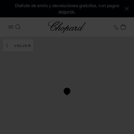
Disfrute de envío y devoluciones gratuitos, con pagos
seguros.
Chopard
+34 9
MI 
ABRIR MENÚ
BUSCAR
VOLVER